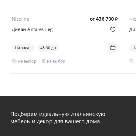
Nicoline
от
436 700
₽
Nic
Диван Antares Leg
Ди
На заказ
45-90 дн
Н
на выбор
на выбор
Подберем идеальную итальянскую
мебель и декор для вашего дома