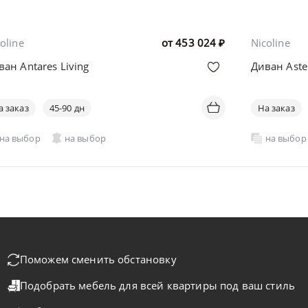
oline
от
453 024
₽
Nicoline
ван Antares Living
Диван Aste
а заказ
45-90 дн
На заказ
на выбор
на выбор
на выбор
Поможем сменить обстановку
Подобрать мебель для всей квартиры
под ваш стиль