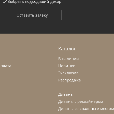
Выбрать подходящий декор
Оставить заявку
oline
от
512 325
₽
Nicoline
ван Aurora
Диван Bolt
а заказ
45-90 дн
На заказ
Каталог
на выбор
на выбор
на выбор
В наличии
оплата
Новинки
Эксклюзив
Распродажа
Диваны
Диваны с реклайнером
Диваны со спальным местом