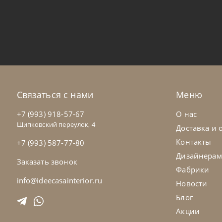
Nicoline
от
478 438
₽
Nic
Диван Aura
Ди
На заказ
45-90 дн
Н
Связаться с нами
Меню
на выбор
на выбор
+7 (993) 918-57-67
О нас
Щипковский переулок, 4
Доставка и 
Контакты
+7 (993) 587-77-80
Дизайнерам
Заказать звонок
Фабрики
info@ideecasainterior.ru
Новости
Блог
Акции