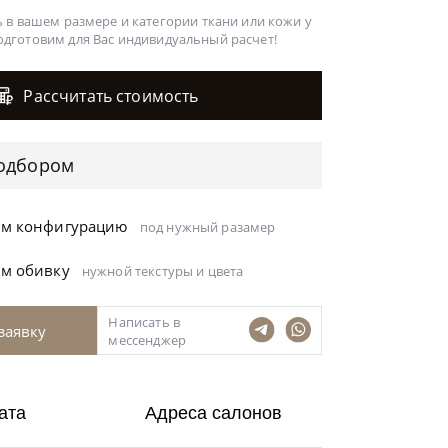
 в вашем размере и категории ткани или кожи у
одготовим для Вас
индивидуальный расчет!
Рассчитать стоимость
одбором
ём конфигурацию
под нужный разамер
ём обивку
нужной текстуры и цвета
Написать в
заявку
мессенджер
ата
Адреса салонов