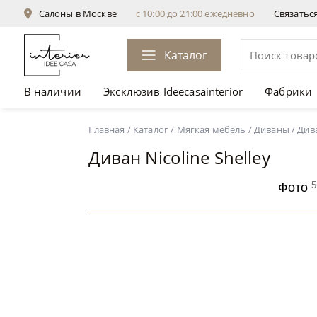
Салоны в Москве
с 10:00 до 21:00 ежедневно
Связатьс
Каталог
В наличии
Эксклюзив Ideecasainterior
Фабрики
Диван Nicoline Shelley
от 575 758 ₽
Главная
/
Каталог
/
Мягкая мебель
/
Диваны
/
Дива
Диван Nicoline Shelley
5
Фото