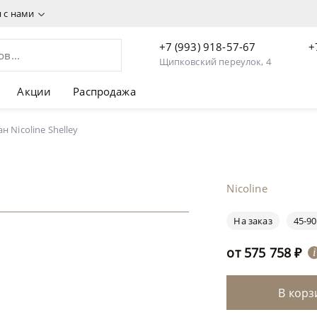
я с нами
+7 (993) 918-57-67
+
Щипковский переулок, 4
Акции
Распродажа
н Nicoline Shelley
Nicoline
На заказ
45-90
от
575 758
₽
i
В корз