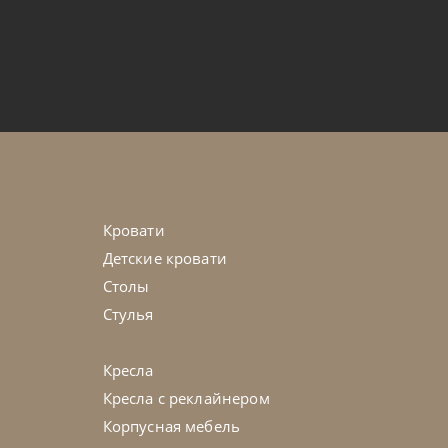
от
395 375
₽
on
45-90 дн
на выбор
Кровати
Детские кровати
Столы
Стулья
Кресла
Кресла с реклайнером
Корпусная мебель