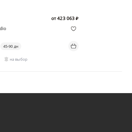
от
423 063
₽
dio
45-90 дн
на выбор