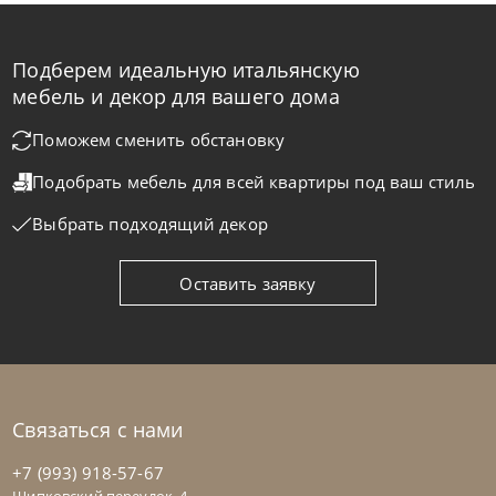
Подберем идеальную итальянскую
Nicoline
от
453 024
₽
мебель и декор для вашего дома
Диван Antares Living
Поможем сменить обстановку
Подобрать мебель для всей квартиры
под ваш стиль
На заказ
45-90 дн
Выбрать подходящий декор
на выбор
на выбор
Оставить заявку
Связаться с нами
+7 (993) 918-57-67