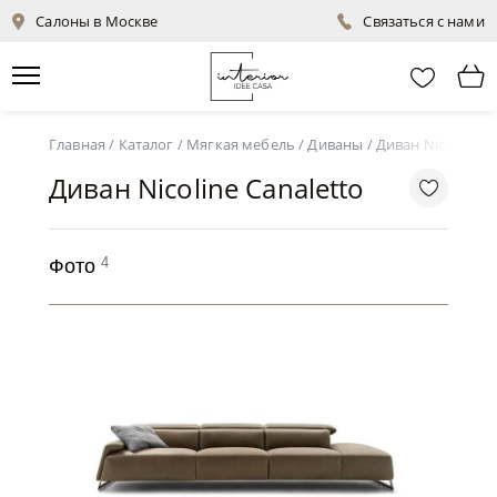
Салоны в Москве
Связаться с нами
Главная
/
Каталог
/
Мягкая мебель
/
Диваны
/
Диван Nicoline C
Диван Nicoline Canaletto
4
Фото