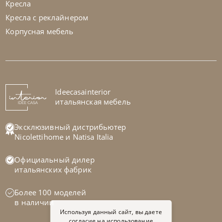
Кресла
Кресла с реклайнером
Корпусная мебель
Nicoline
от
512 325
₽
Диван Aurora
На заказ
Ideecasainterior
45-90 дн
итальянская мебель
на выбор
на выбор
Эксклюзивный дистрибьютер
Nicolettihome
и
Natisa Italia
Официальный дилер
итальянских фабрик
Более 100 моделей
в наличии
Используя данный сайт, вы даете
согласие на использование