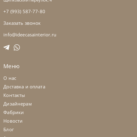
Щипковский переулок, 4
+7 (993) 587-77-80
Заказать звонок
Nicoline
от
423 063
₽
Диван Astedio
info@ideecasainterior.ru
На заказ
45-90 дн
Меню
на выбор
на выбор
О нас
Доставка и оплата
Контакты
Дизайнерам
Фабрики
Новости
Блог