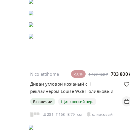
Nicolettihome
703 800
-50%
1 407 450 ₽
Диван угловой кожаный с 1
реклайнером Louise W281 оливковый
В наличии
Щипковский пер.
Ш
281
Г
168
В
79
см
оливковый