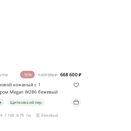
home
668 600
₽
-50%
1 337 050 ₽
ловой кожаный с 1
ером Megan W286 бежевый
и
Щипковский пер.
86
Г
168
В
79
см
бежевый