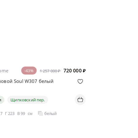
home
720 000
₽
-43%
1 257 000 ₽
ловой Soul W307 белый
и
Щипковский пер.
07
Г
223
В
99
см
белый