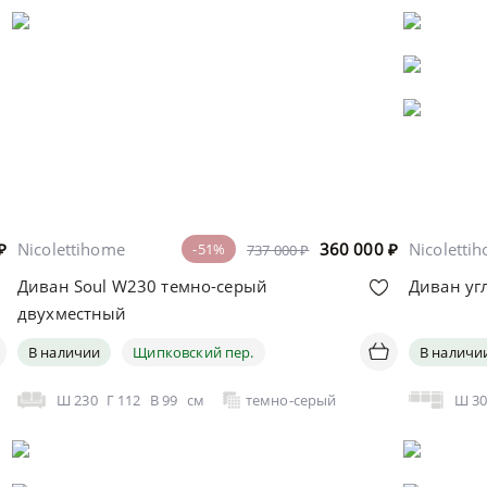
₽
Nicolettihome
360 000
₽
Nicoletti
-51%
737 000 ₽
Диван Soul W230 темно-серый
Диван уг
двухместный
В наличии
Щипковский пер.
В наличи
Ш
230
Г
112
В
99
см
темно-серый
Ш
3