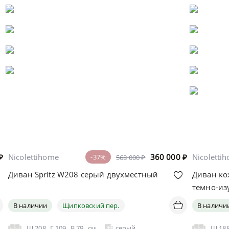
₽
Nicolettihome
360 000
₽
Nicoletti
-37%
568 000 ₽
Диван Spritz W208 серый двухместный
Диван ко
темно-из
В наличии
Щипковский пер.
В наличи
Ш
208
Г
109
В
79
см
серый
Ш
18