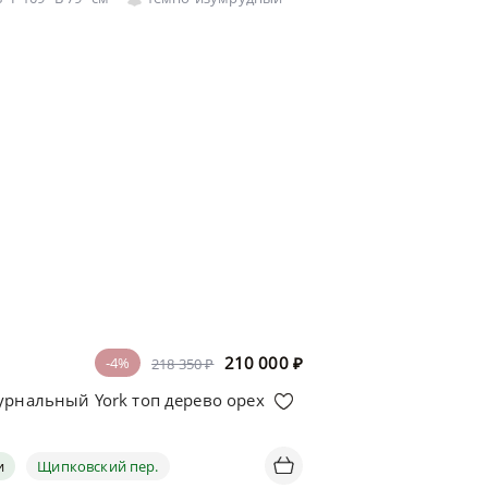
210 000
₽
-4%
218 350 ₽
урнальный York топ дерево орех
и
Щипковский пер.