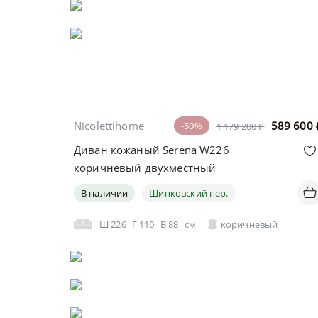
Nicolettihome
589 600
-50%
1 179 200 ₽
Диван кожаный Serena W226
коричневый двухместный
В наличии
Щипковский пер.
Ш
226
Г
110
В
88
см
коричневый