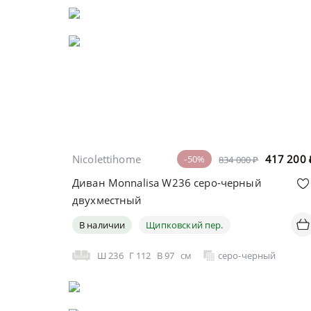
Nicolettihome
417 200
-50%
834 000 ₽
Диван Monnalisa W236 серо-черный
двухместный
В наличии
Щипковский пер.
Ш
236
Г
112
В
97
см
серо-черный