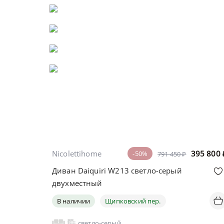
Nicolettihome
395 800
-50%
791 450 ₽
Диван Daiquiri W213 светло-серый
двухместный
В наличии
Щипковский пер.
светло-серый