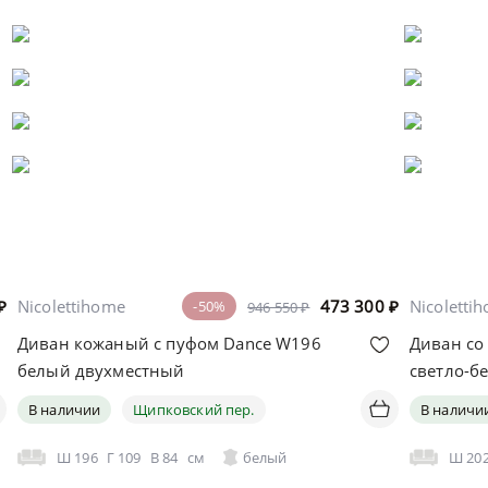
₽
Nicolettihome
473 300
₽
Nicoletti
-50%
946 550 ₽
Диван кожаный с пуфом Dance W196
Диван со
белый двухместный
светло-б
В наличии
Щипковский пер.
В наличи
Ш
196
Г
109
В
84
см
белый
Ш
20