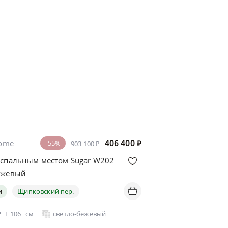
home
406 400
₽
-55%
903 100 ₽
 спальным местом Sugar W202
ежевый
и
Щипковский пер.
2
Г
106
см
светло-бежевый