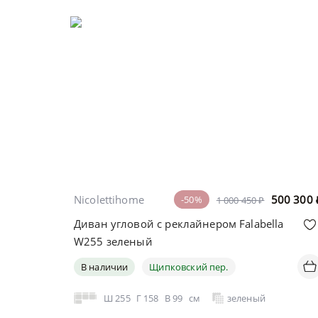
Nicolettihome
500 300
-50%
1 000 450 ₽
Диван угловой с реклайнером Falabella
W255 зеленый
В наличии
Щипковский пер.
Ш
255
Г
158
В
99
см
зеленый