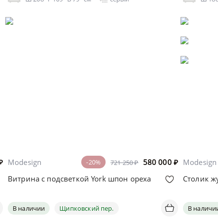
₽
Modesign
580 000
₽
Modesign
-20%
721 250 ₽
Витрина с подсветкой York шпон ореха
Столик ж
В наличии
Щипковский пер.
В наличи