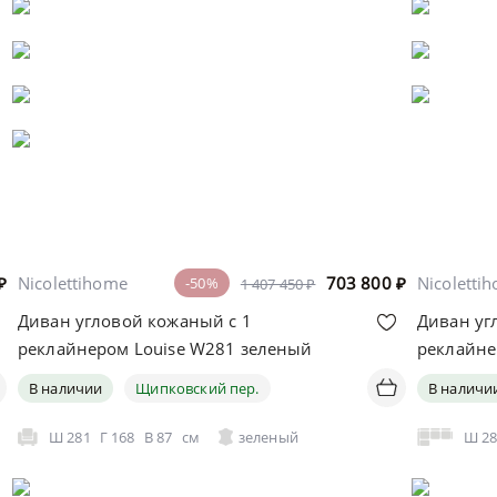
₽
Nicolettihome
703 800
₽
Nicoletti
-50%
1 407 450 ₽
Диван угловой кожаный с 1
Диван уг
реклайнером Louise W281 зеленый
реклайн
В наличии
Щипковский пер.
В наличи
Ш
281
Г
168
В
87
см
зеленый
Ш
2