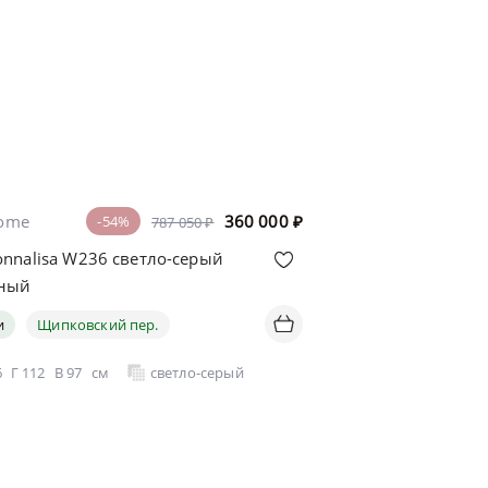
home
360 000
₽
-54%
787 050 ₽
nnalisa W236 светло-серый
тный
и
Щипковский пер.
й
6
Г
112
В
97
см
светло-серый