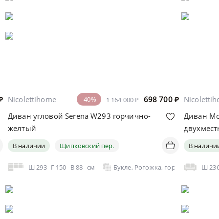
₽
Nicolettihome
698 700
₽
Nicoletti
-40%
1 164 000 ₽
Диван угловой Serena W293 горчично-
Диван Mo
желтый
двухмес
В наличии
Щипковский пер.
В наличи
Ш
293
Г
150
В
88
см
Букле, Рогожка, горчично-желты
Ш
23