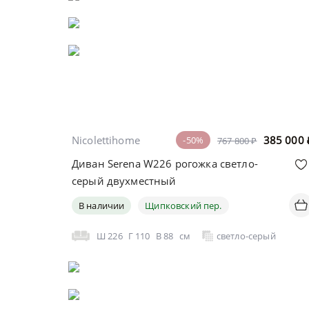
Nicolettihome
385 000
-50%
767 800 ₽
Диван Serena W226 рогожка светло-
серый двухместный
В наличии
Щипковский пер.
Ш
226
Г
110
В
88
см
светло-серый