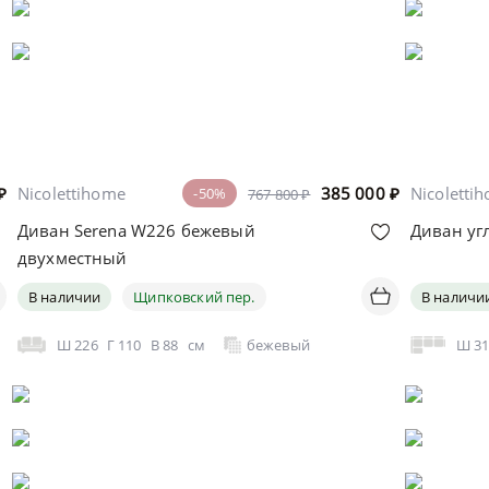
₽
Nicolettihome
385 000
₽
Nicoletti
-50%
767 800 ₽
Диван Serena W226 бежевый
Диван уг
двухместный
В наличии
Щипковский пер.
В наличи
Ш
226
Г
110
В
88
см
бежевый
Ш
3