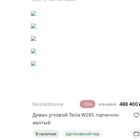
Nicolettihome
488 400
-50%
976 800 ₽
Диван угловой Tesla W285 горчично-
желтый
В наличии
Щипковский пер.