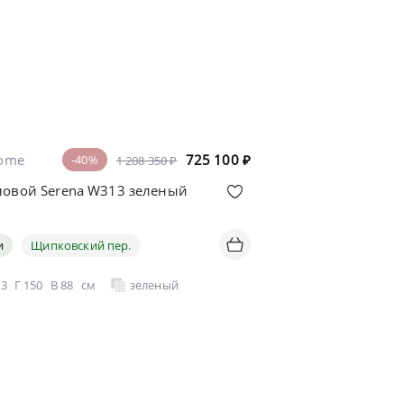
home
725 100
₽
-40%
1 208 350 ₽
ловой Serena W313 зеленый
и
Щипковский пер.
13
Г
150
В
88
см
зеленый