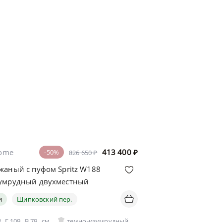
home
413 400
₽
-50%
826 650 ₽
жаный с пуфом Spritz W188
умрудный двухместный
и
Щипковский пер.
8
Г
109
В
79
см
темно-изумрудный