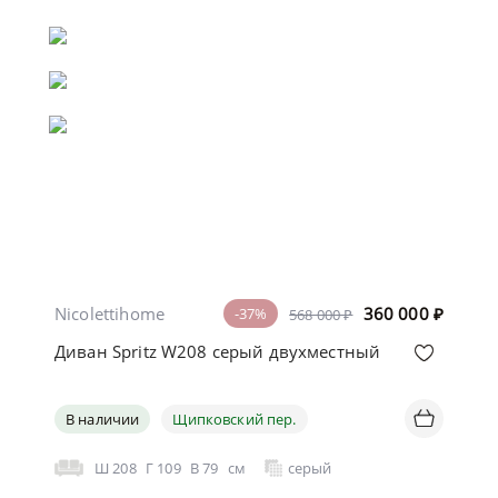
Nicolettihome
360 000
₽
-37%
568 000 ₽
Диван Spritz W208 серый двухместный
В наличии
Щипковский пер.
Ш
208
Г
109
В
79
см
серый