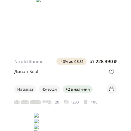
Nicolettihome
от
228 390
₽
-40% до 08.31
Диван Soul
На заказ
45-90 дн
+2 в наличии
+20
+280
+100