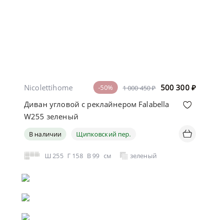
Nicolettihome
500 300
₽
-50%
1 000 450 ₽
Диван угловой с реклайнером Falabella
W255 зеленый
В наличии
Щипковский пер.
Ш
255
Г
158
В
99
см
зеленый