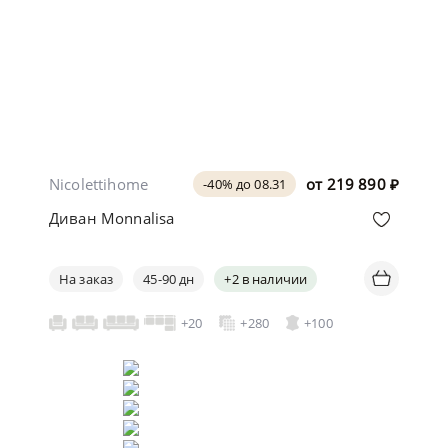
Nicolettihome
от
219 890
₽
-40% до 08.31
Диван Monnalisa
На заказ
45-90 дн
+2 в наличии
+20
+280
+100