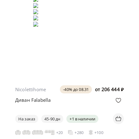
Nicolettihome
от
206 444
₽
-40% до 08.31
Диван Falabella
На заказ
45-90 дн
+1 в наличии
+20
+280
+100