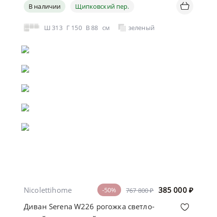
В наличии
Щипковский пер.
Ш
313
Г
150
В
88
см
зеленый
Nicolettihome
385 000
₽
-50%
767 800 ₽
Диван Serena W226 рогожка светло-