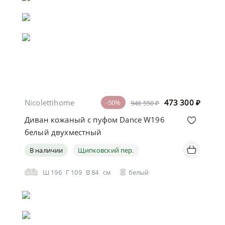
Nicolettihome
473 300
₽
-50%
946 550 ₽
Диван кожаный с пуфом Dance W196
белый двухместный
В наличии
Щипковский пер.
Ш
196
Г
109
В
84
см
белый