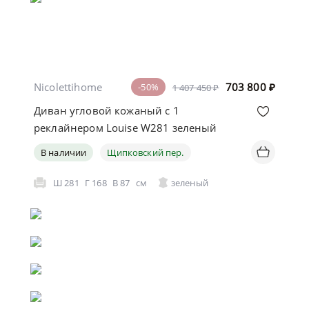
Nicolettihome
703 800
₽
-50%
1 407 450 ₽
Диван угловой кожаный с 1
реклайнером Louise W281 зеленый
В наличии
Щипковский пер.
Ш
281
Г
168
В
87
см
зеленый