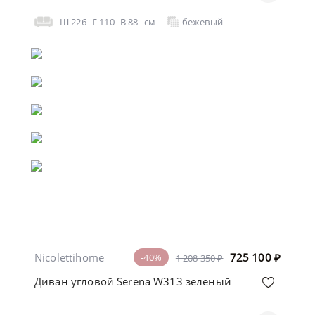
Ш
226
Г
110
В
88
см
бежевый
Nicolettihome
725 100
₽
-40%
1 208 350 ₽
Диван угловой Serena W313 зеленый