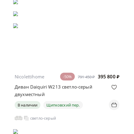
Nicolettihome
395 800
₽
-50%
791 450 ₽
Диван Daiquiri W213 светло-серый
двухместный
В наличии
Щипковский пер.
светло-серый