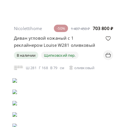
Nicolettihome
703 800
₽
-50%
1 407 450 ₽
Диван угловой кожаный с 1
реклайнером Louise W281 оливковый
В наличии
Щипковский пер.
Ш
281
Г
168
В
79
см
оливковый