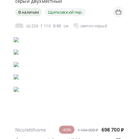
серый двухместный
В наличии
Щипковский пер.
Ш
226
Г
110
В
88
см
светло-серый
Nicolettihome
698 700
₽
-40%
1 164 000 ₽