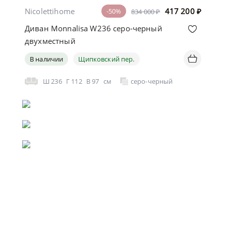
Nicolettihome
417 200
₽
-50%
834 000 ₽
Диван Monnalisa W236 серо-черный
двухместный
В наличии
Щипковский пер.
Ш
236
Г
112
В
97
см
серо-черный