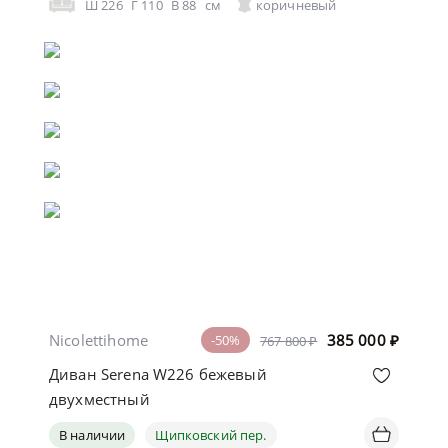
Ш
226
Г
110
В
88
см
коричневый
Nicolettihome
385 000
₽
-50%
767 800 ₽
Диван Serena W226 бежевый
двухместный
В наличии
Щипковский пер.