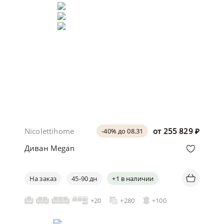
Nicolettihome
от
255 829
₽
-40% до 08.31
Диван Megan
На заказ
45-90 дн
+1 в наличии
+20
+280
+100