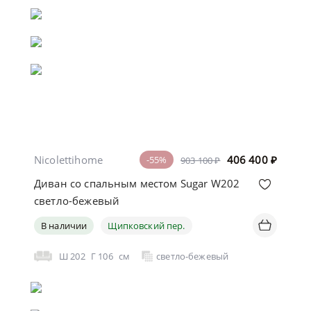
Nicolettihome
406 400
₽
-55%
903 100 ₽
Диван со спальным местом Sugar W202
светло-бежевый
В наличии
Щипковский пер.
Ш
202
Г
106
см
светло-бежевый