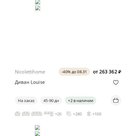
Nicolettihome
от
263 362
₽
-40% до 08.31
Диван Louise
На заказ
45-90 дн
+2 в наличии
+20
+280
+100