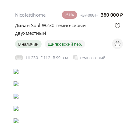
Nicolettihome
360 000
₽
-51%
737 000 ₽
Диван Soul W230 темно-серый
двухместный
В наличии
Щипковский пер.
Ш
230
Г
112
В
99
см
темно-серый