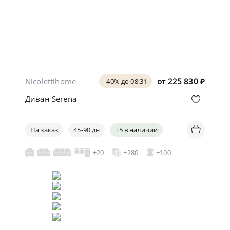
Nicolettihome
от
225 830
₽
-40% до 08.31
Диван Serena
На заказ
45-90 дн
+5 в наличии
+20
+280
+100