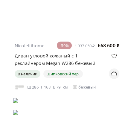
Nicolettihome
668 600
₽
-50%
1 337 050 ₽
Диван угловой кожаный с 1
реклайнером Megan W286 бежевый
В наличии
Щипковский пер.
Ш
286
Г
168
В
79
см
бежевый