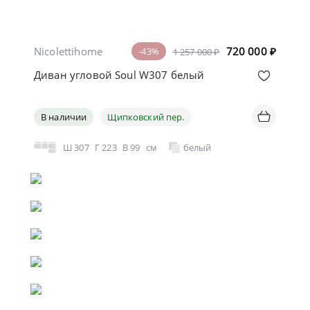
Nicolettihome
720 000
₽
-43%
1 257 000 ₽
Диван угловой Soul W307 белый
В наличии
Щипковский пер.
Ш
307
Г
223
В
99
см
белый