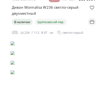
Диван Monnalisa W236 светло-серый
двухместный
В наличии
Щипковский пер.
Ш
236
Г
112
В
97
см
светло-серый