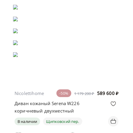
Nicolettihome
589 600
₽
-50%
1 179 200 ₽
Диван кожаный Serena W226
коричневый двухместный
В наличии
Щипковский пер.