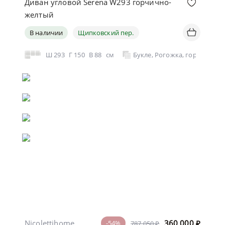
Диван угловой Serena W293 горчично-
желтый
В наличии
Щипковский пер.
Ш
293
Г
150
В
88
см
Букле, Рогожка, горчично-
Nicolettihome
360 000
₽
-54%
787 050 ₽