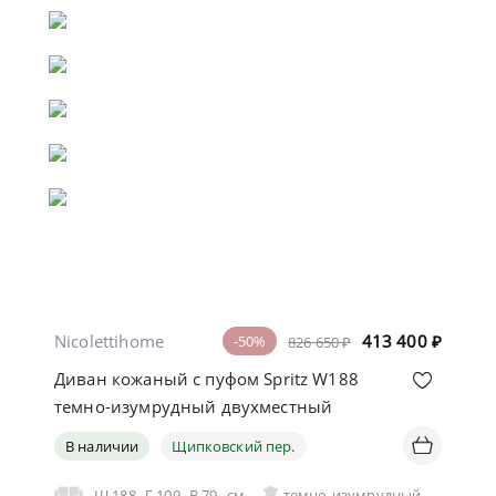
Nicolettihome
413 400
₽
-50%
826 650 ₽
Диван кожаный с пуфом Spritz W188
темно-изумрудный двухместный
В наличии
Щипковский пер.
Ш
188
Г
109
В
79
см
темно-изумрудный