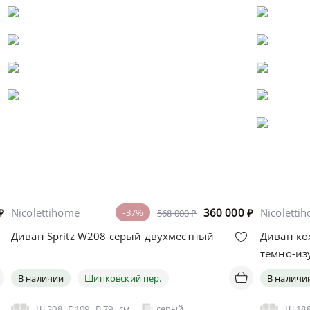
₽
Nicolettihome
360 000
₽
Nicoletti
-37%
568 000 ₽
Диван Spritz W208 серый двухместный
Диван ко
темно-из
В наличии
Щипковский пер.
В наличи
Ш
208
Г
109
В
79
см
серый
Ш
18