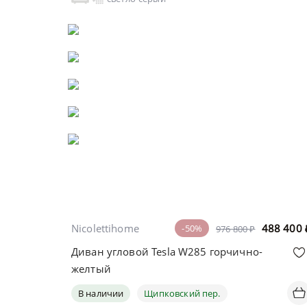
Nicolettihome
488 400
-50%
976 800 ₽
Диван угловой Tesla W285 горчично-
желтый
В наличии
Щипковский пер.