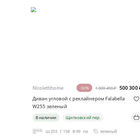
Nicolettihome
500 300
-50%
1 000 450 ₽
Диван угловой с реклайнером Falabella
W255 зеленый
В наличии
Щипковский пер.
Ш
255
Г
158
В
99
см
зеленый