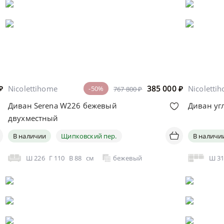
₽
Nicolettihome
385 000
₽
Nicoletti
-50%
767 800 ₽
Диван Serena W226 бежевый
Диван уг
двухместный
В наличии
Щипковский пер.
В наличи
Ш
226
Г
110
В
88
см
бежевый
Ш
3