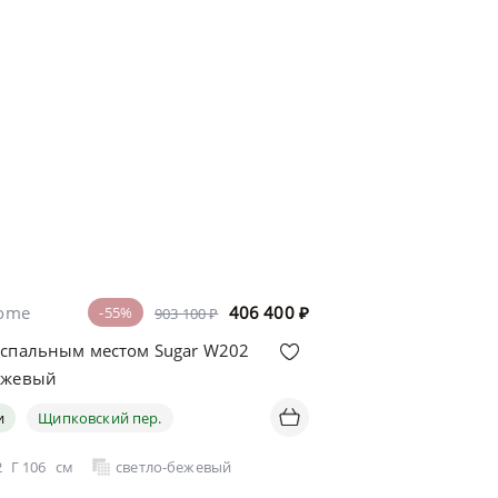
home
406 400
₽
-55%
903 100 ₽
 спальным местом Sugar W202
ежевый
и
Щипковский пер.
2
Г
106
см
светло-бежевый