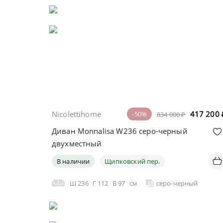
Nicolettihome
417 200
-50%
834 000 ₽
Диван Monnalisa W236 серо-черный
двухместный
В наличии
Щипковский пер.
Ш
236
Г
112
В
97
см
серо-черный