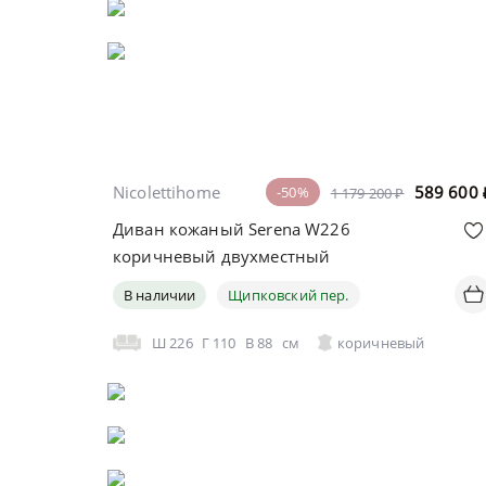
Nicolettihome
589 600
-50%
1 179 200 ₽
Диван кожаный Serena W226
коричневый двухместный
В наличии
Щипковский пер.
Ш
226
Г
110
В
88
см
коричневый