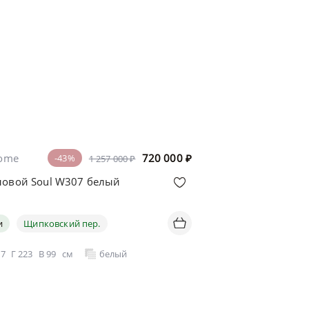
home
720 000
₽
-43%
1 257 000 ₽
ловой Soul W307 белый
и
Щипковский пер.
07
Г
223
В
99
см
белый