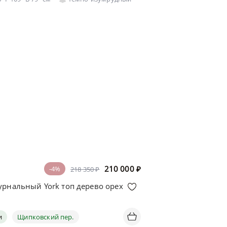
210 000
₽
-4%
218 350 ₽
урнальный York топ дерево орех
и
Щипковский пер.