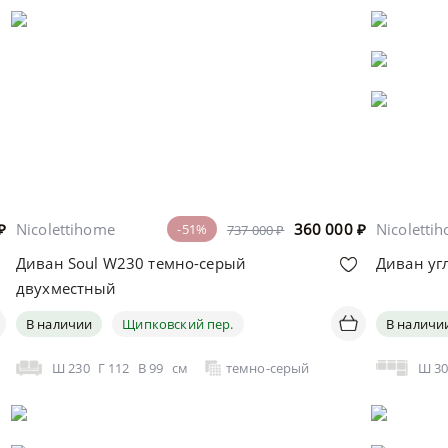
₽
Nicolettihome
360 000
₽
Nicoletti
-51%
737 000 ₽
Диван Soul W230 темно-серый
Диван уг
двухместный
В наличии
Щипковский пер.
В наличи
Ш
230
Г
112
В
99
см
темно-серый
Ш
3