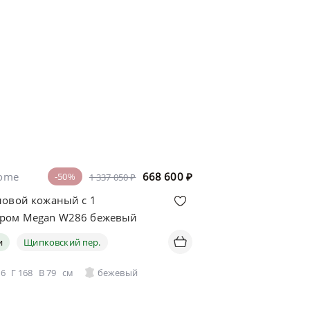
home
668 600
₽
-50%
1 337 050 ₽
ловой кожаный с 1
ером Megan W286 бежевый
и
Щипковский пер.
86
Г
168
В
79
см
бежевый