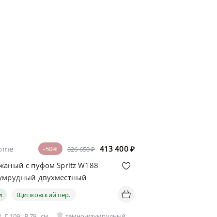
home
413 400
₽
-50%
826 650 ₽
жаный с пуфом Spritz W188
умрудный двухместный
и
Щипковский пер.
8
Г
109
В
79
см
темно-изумрудный