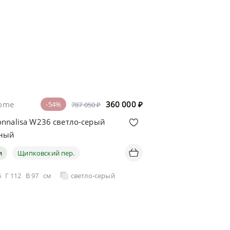
home
360 000
₽
-54%
787 050 ₽
nnalisa W236 светло-серый
тный
и
Щипковский пер.
й
6
Г
112
В
97
см
светло-серый