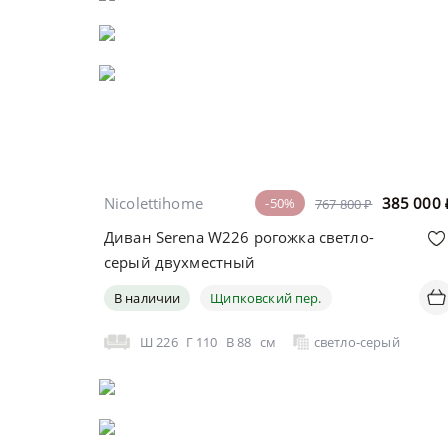
Nicolettihome
385 000
-50%
767 800 ₽
Диван Serena W226 рогожка светло-
серый двухместный
В наличии
Щипковский пер.
Ш
226
Г
110
В
88
см
светло-серый