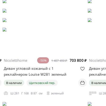
₽
Nicolettihome
703 800
₽
Nicoletti
-50%
1 407 450 ₽
Диван угловой кожаный с 1
Диван уг
реклайнером Louise W281 зеленый
реклайн
В наличии
Щипковский пер.
В наличи
Ш
281
Г
168
В
87
см
зеленый
Ш
2