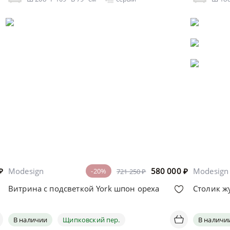
₽
Modesign
580 000
₽
Modesign
-20%
721 250 ₽
Витрина с подсветкой York шпон ореха
Столик ж
В наличии
Щипковский пер.
В наличи