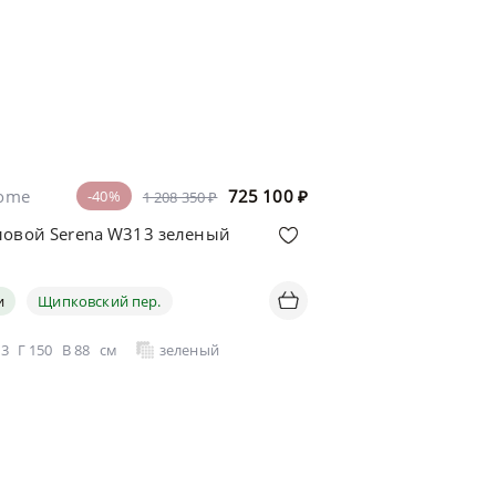
home
725 100
₽
-40%
1 208 350 ₽
ловой Serena W313 зеленый
и
Щипковский пер.
13
Г
150
В
88
см
зеленый