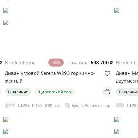
₽
Nicolettihome
698 700
₽
Nicoletti
-40%
1 164 000 ₽
Диван угловой Serena W293 горчично-
Диван Mo
желтый
двухмес
В наличии
Щипковский пер.
В наличи
Ш
293
Г
150
В
88
см
Букле, Рогожка, горчично-желты
Ш
23