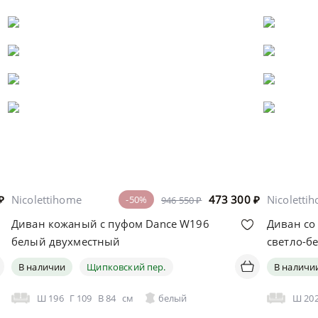
₽
Nicolettihome
473 300
₽
Nicoletti
-50%
946 550 ₽
Диван кожаный с пуфом Dance W196
Диван со
белый двухместный
светло-б
В наличии
Щипковский пер.
В наличи
Ш
196
Г
109
В
84
см
белый
Ш
20