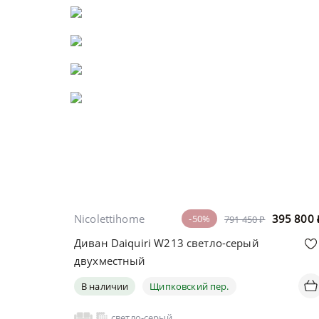
Nicolettihome
395 800
-50%
791 450 ₽
Диван Daiquiri W213 светло-серый
двухместный
В наличии
Щипковский пер.
светло-серый