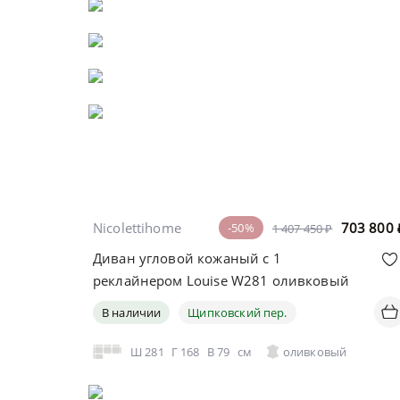
Nicolettihome
703 800
-50%
1 407 450 ₽
Диван угловой кожаный с 1
реклайнером Louise W281 оливковый
В наличии
Щипковский пер.
Ш
281
Г
168
В
79
см
оливковый