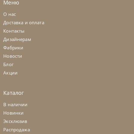
Меню
+280
+100
О нас
Доставка и оплата
Контакты
Дизайнерам
Фабрики
Новости
Блог
Акции
Каталог
Nicolettihome
от
291 900
₽
-40% до 08.31
В наличии
Кресло Break
Новинки
Эксклюзив
На заказ
45-90 дн
Распродажа