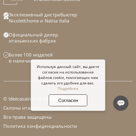
+280
+100
Эксклюзивный дистрибьютер
Nicolettihome
и
Natisa Italia
Официальный дилер
итальянских фабрик
Более 100 моделей
в наличии
Используя данный сайт, вы даете
согласие на использование
файлов cookie, помогающих нам
сделать его удобнее для вас.
Подробнее
© Ideecasainterior 2002-2026
Согласен
Nicolettihome
от
228 600
₽
-40% до 08.31
Салоны итальянской мебели
Кресло Love
Все права защищены
Политика конфиденциальности
На заказ
45-90 дн
В корзину
Заявка в 1 клик