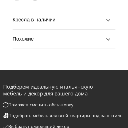
Кресла в наличии
Похожие
Подберем идеальную итальянскую
Nicolettihome
от
237 800
₽
-40% до 08.31
мебель и декор для вашего дома
Кресло Land
Поможем сменить обстановку
Подобрать мебель для всей квартиры
под ваш стиль
На заказ
45-90 дн
Выбрать подходящий декор