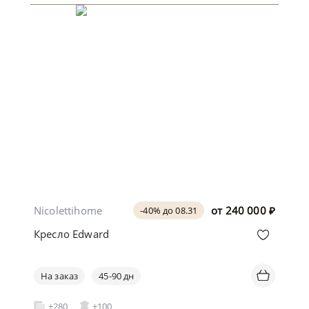
Nicolettihome
от
240 000
₽
-40% до 08.31
Кресло Edward
На заказ
45-90 дн
+280
+100