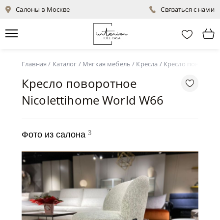
Салоны в Москве
Связаться с нами
Главная
/
Каталог
/
Мягкая мебель
/
Кресла
/
Кресло поворотно
Кресло поворотное
Nicolettihome World W66
3
Фото из салона