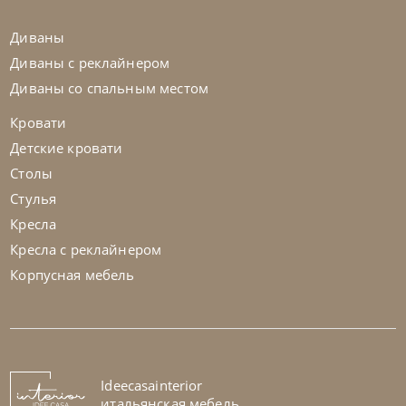
+280
+100
Диваны
Диваны с реклайнером
Диваны со спальным местом
Кровати
Детские кровати
Столы
Стулья
Кресла
Кресла с реклайнером
Корпусная мебель
Nicolettihome
от
306 600
₽
-40% до 08.31
Кресло Happiness
На заказ
Ideecasainterior
45-90 дн
итальянская мебель