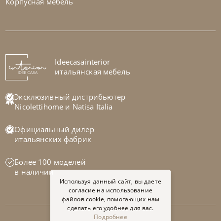
Корпусная мебель
Nicolettihome
от
306 600
₽
-40% до 08.31
Кресло Happiness
На заказ
Ideecasainterior
45-90 дн
итальянская мебель
+280
+100
Эксклюзивный дистрибьютер
Nicolettihome
и
Natisa Italia
Официальный дилер
итальянских фабрик
Более 100 моделей
в наличии
Используя данный сайт, вы даете
согласие на использование
файлов cookie, помогающих нам
сделать его удобнее для вас.
Подробнее