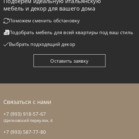
Подберем идеальную итальянскую
Nicolettihome
от
237 800
₽
-40% до 08.31
мебель и декор для вашего дома
Кресло Land
Поможем сменить обстановку
Подобрать мебель для всей квартиры
под ваш стиль
На заказ
45-90 дн
Выбрать подходящий декор
+280
+100
Оставить заявку
Связаться с нами
+7 (993) 918-57-67
Щипковский переулок, 4
+7 (993) 587-77-80