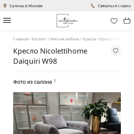
Салоны в Москве
Связаться с нами
Главная
/
Каталог
/
Мягкая мебель
/
Кресла
/
Кресло Nicolettih
Кресло Nicolettihome
Daiquiri W98
3
Фото из салона