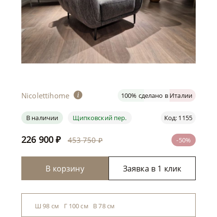
Nicolettihome
i
100% сделано в Италии
В наличии
Щипковский пер.
Код: 1155
226 900
₽
453 750 ₽
-50%
В корзину
Заявка в 1 клик
Ш 98 см Г 100 см В 78 см