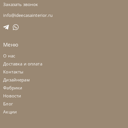
Заказать звонок
Nicolettihome
от
235 000
₽
-40% до 08.31
Кресло Molly
info@ideecasainterior.ru
На заказ
45-90 дн
Меню
+280
+100
О нас
Доставка и оплата
Контакты
Дизайнерам
Фабрики
Новости
Блог
Акции