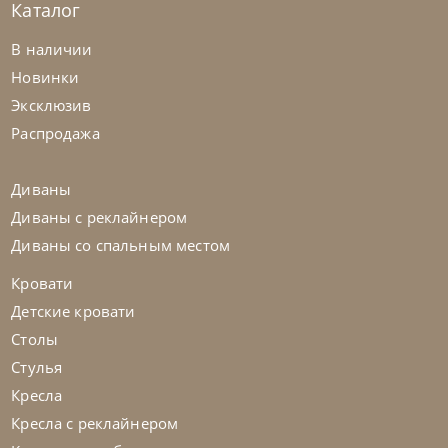
Каталог
Nicolettihome
от
291 900
₽
-40% до 08.31
В наличии
Кресло Break
Новинки
Эксклюзив
На заказ
45-90 дн
Распродажа
+280
+100
Диваны
Диваны с реклайнером
Диваны со спальным местом
Кровати
Детские кровати
Столы
Стулья
Кресла
Кресла с реклайнером