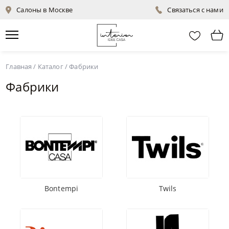
Салоны в Москве
Связаться с нами
Главная
/
Каталог
/
Фабрики
Фабрики
Bontempi
Twils