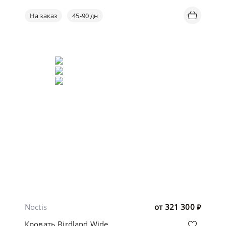
На заказ
45-90 дн
Noctis
от
321 300
₽
Кровать Birdland Wide