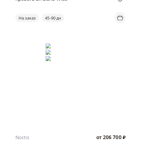
На заказ
45-90 дн
Noctis
от
206 700
₽