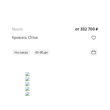
Noctis
от
332 700
₽
Кровать Chloe
На заказ
45-90 дн