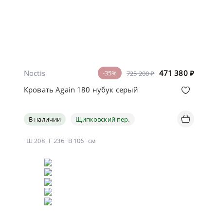
Noctis
471 380
₽
-35%
725 200 ₽
Кровать Again 180 нубук серый
В наличии
Щипковский пер.
Ш
208
Г
236
В
106
см