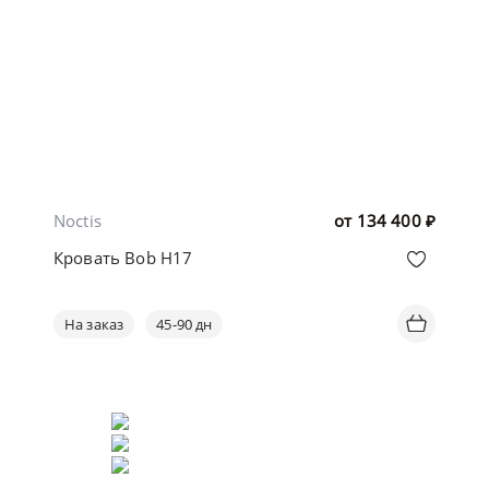
Noctis
от
134 400
₽
Кровать Bob H17
На заказ
45-90 дн