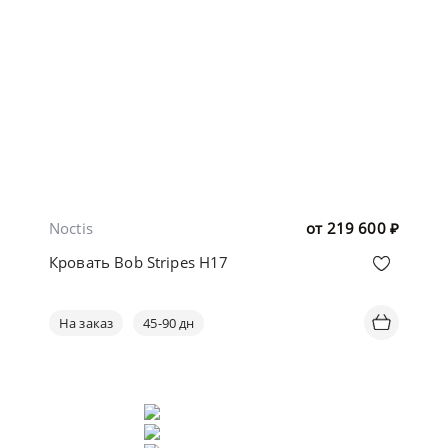
Noctis
от
219 600
₽
Кровать Bob Stripes H17
На заказ
45-90 дн