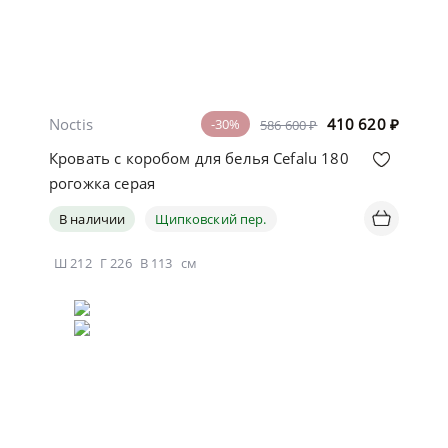
Noctis
410 620
₽
-30%
586 600 ₽
Кровать с коробом для белья Cefalu 180
рогожка серая
В наличии
Щипковский пер.
Ш
212
Г
226
В
113
см