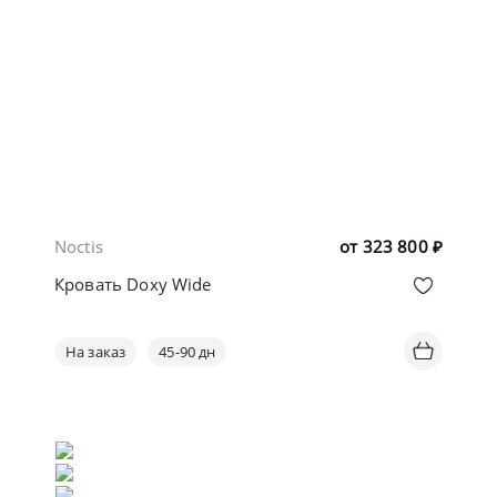
Noctis
от
323 800
₽
Кровать Doxy Wide
На заказ
45-90 дн