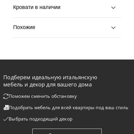
Кровати в наличии
Похожие
Подберем идеальную итальянскую
Twils
по запросу
мебель и декор для вашего дома
Кровать Max Estraibile
Поможем сменить обстановку
Подобрать мебель для всей квартиры
под ваш стиль
На заказ
45-90 дн
Выбрать подходящий декор