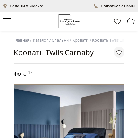
Салоны в Москве
Связаться с нами
Главная
/
Каталог
/
Спальни
/
Кровати
/
Кровать Twils Carnaby
Кровать Twils Carnaby
17
Фото