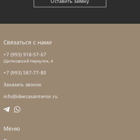
Оставить заявку
Связаться с нами
+7 (993) 918-57-67
Щипковский переулок, 4
+7 (993) 587-77-80
Заказать звонок
Twils
от
268 800
₽
Кровать Academy Piuma
info@ideecasainterior.ru
На заказ
45-90 дн
Меню