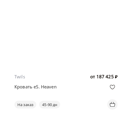
Twils
от
187 425
₽
Кровать eS. Heaven
На заказ
45-90 дн