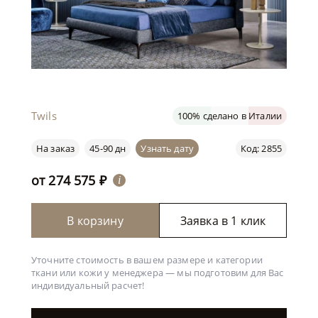
Twils
100% сделано в Италии
На заказ
45-90 дн
Узнать дату
Код: 2855
от
274 575
₽
i
В корзину
Заявка в 1 клик
Уточните стоимость в вашем размере и категории
ткани или кожи у менеджера —
мы подготовим для Вас
индивидуальный расчет!