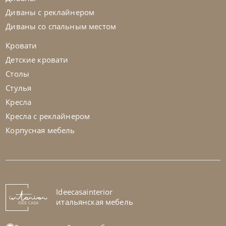
Диваны с реклайнером
Диваны со спальным местом
Кровати
Детские кровати
Столы
Стулья
Кресла
Кресла с реклайнером
Корпусная мебель
Twils
от
273 525
₽
Кровать B-Curve
На заказ
Ideecasainterior
45-90 дн
итальянская мебель