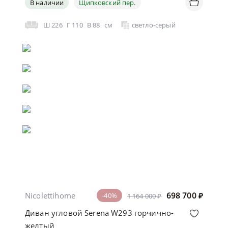
В наличии
Щипковский пер.
Ш
226
Г
110
В
88
см
светло-серый
Nicolettihome
698 700
₽
-40%
1 164 000 ₽
Диван угловой Serena W293 горчично-
желтый