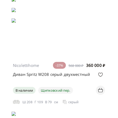
Nicolettihome
360 000
₽
-37%
568 000 ₽
Диван Spritz W208 серый двухместный
В наличии
Щипковский пер.
Ш
208
Г
109
В
79
см
серый