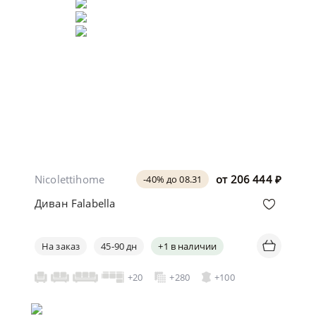
Nicolettihome
от
206 444
₽
-40% до 08.31
Диван Falabella
На заказ
45-90 дн
+1 в наличии
+20
+280
+100