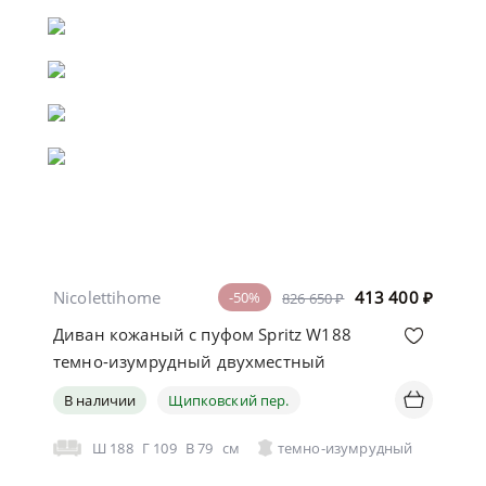
Nicolettihome
413 400
₽
-50%
826 650 ₽
Диван кожаный с пуфом Spritz W188
темно-изумрудный двухместный
В наличии
Щипковский пер.
Ш
188
Г
109
В
79
см
темно-изумрудный