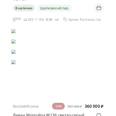
В наличии
Щипковский пер.
Ш
293
Г
150
В
88
см
Букле, Рогожка, горчично-
Nicolettihome
360 000
₽
-54%
787 050 ₽
Диван Monnalisa W236 светло-серый