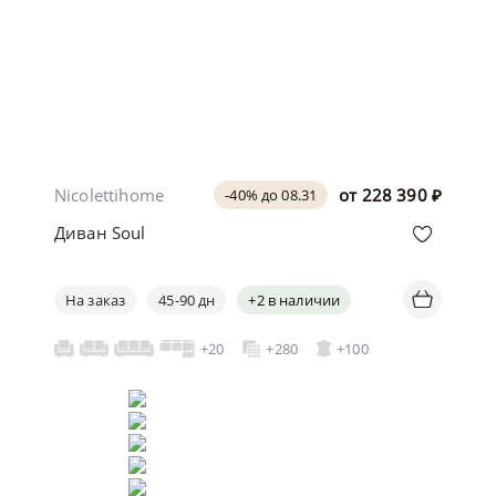
Nicolettihome
от
228 390
₽
-40% до 08.31
Диван Soul
На заказ
45-90 дн
+2 в наличии
+20
+280
+100