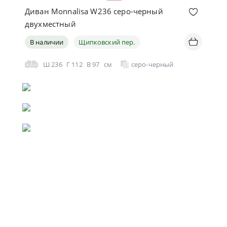
Диван Monnalisa W236 серо-черный
двухместный
В наличии
Щипковский пер.
Ш
236
Г
112
В
97
см
серо-черный