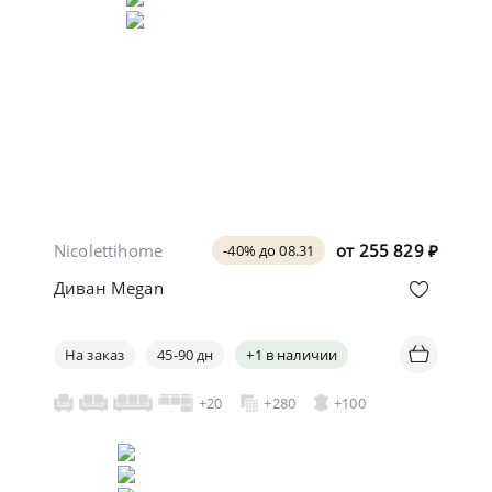
Nicolettihome
от
255 829
₽
-40% до 08.31
Диван Megan
На заказ
45-90 дн
+1 в наличии
+20
+280
+100