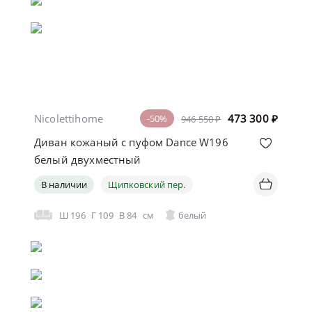
Nicolettihome
473 300
₽
-50%
946 550 ₽
Диван кожаный с пуфом Dance W196
белый двухместный
В наличии
Щипковский пер.
Ш
196
Г
109
В
84
см
белый