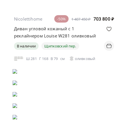
Nicolettihome
703 800
₽
-50%
1 407 450 ₽
Диван угловой кожаный с 1
реклайнером Louise W281 оливковый
В наличии
Щипковский пер.
Ш
281
Г
168
В
79
см
оливковый