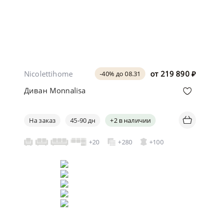
Nicolettihome
от
219 890
₽
-40% до 08.31
Диван Monnalisa
На заказ
45-90 дн
+2 в наличии
+20
+280
+100