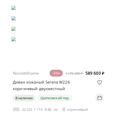
Nicolettihome
589 600
₽
-50%
1 179 200 ₽
Диван кожаный Serena W226
коричневый двухместный
В наличии
Щипковский пер.
Ш
226
Г
110
В
88
см
коричневый