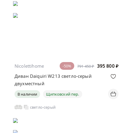
Nicolettihome
395 800
₽
-50%
791 450 ₽
Диван Daiquiri W213 светло-серый
двухместный
В наличии
Щипковский пер.
светло-серый