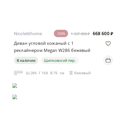
Nicolettihome
668 600
₽
-50%
1 337 050 ₽
Диван угловой кожаный с 1
реклайнером Megan W286 бежевый
В наличии
Щипковский пер.
Ш
286
Г
168
В
79
см
бежевый