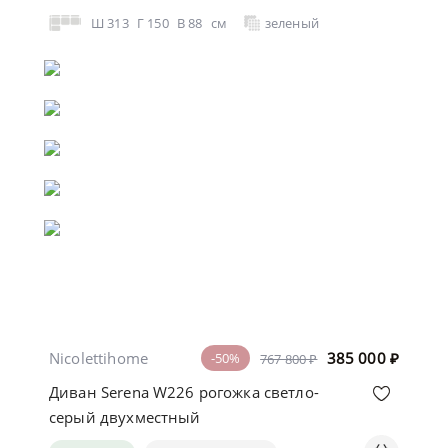
Ш
313
Г
150
В
88
см
зеленый
Nicolettihome
385 000
₽
-50%
767 800 ₽
Диван Serena W226 рогожка светло-
серый двухместный