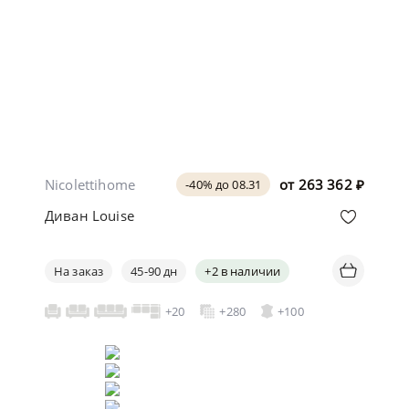
Nicolettihome
от
263 362
₽
-40% до 08.31
Диван Louise
На заказ
45-90 дн
+2 в наличии
+20
+280
+100