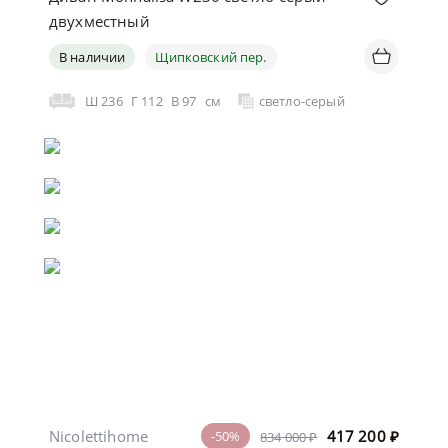
двухместный
В наличии
Щипковский пер.
Ш
236
Г
112
В
97
см
светло-серый
Nicolettihome
417 200
₽
-50%
834 000 ₽