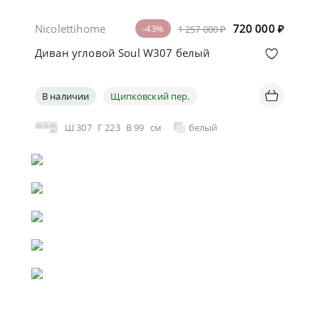
Nicolettihome
720 000
₽
-43%
1 257 000 ₽
Диван угловой Soul W307 белый
В наличии
Щипковский пер.
Ш
307
Г
223
В
99
см
белый