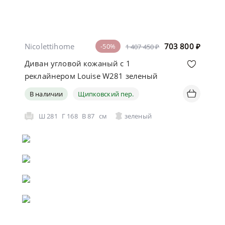
Nicolettihome
703 800
₽
-50%
1 407 450 ₽
Диван угловой кожаный с 1
реклайнером Louise W281 зеленый
В наличии
Щипковский пер.
Ш
281
Г
168
В
87
см
зеленый