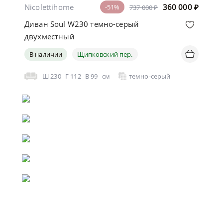
Nicolettihome
360 000
₽
-51%
737 000 ₽
Диван Soul W230 темно-серый
двухместный
В наличии
Щипковский пер.
Ш
230
Г
112
В
99
см
темно-серый