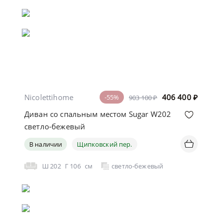
Nicolettihome
406 400
₽
-55%
903 100 ₽
Диван со спальным местом Sugar W202
светло-бежевый
В наличии
Щипковский пер.
Ш
202
Г
106
см
светло-бежевый