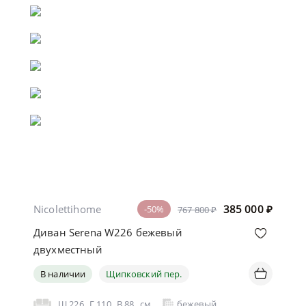
Nicolettihome
385 000
₽
-50%
767 800 ₽
Диван Serena W226 бежевый
двухместный
В наличии
Щипковский пер.
Ш
226
Г
110
В
88
см
бежевый