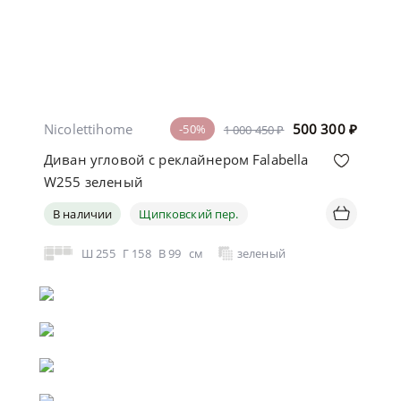
Nicolettihome
500 300
₽
-50%
1 000 450 ₽
Диван угловой с реклайнером Falabella
W255 зеленый
В наличии
Щипковский пер.
Ш
255
Г
158
В
99
см
зеленый