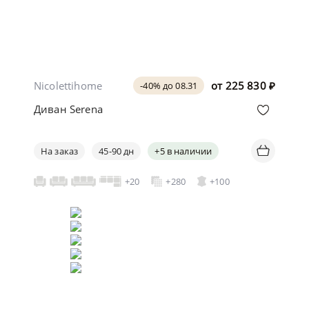
Nicolettihome
от
225 830
₽
-40% до 08.31
Диван Serena
На заказ
45-90 дн
+5 в наличии
+20
+280
+100