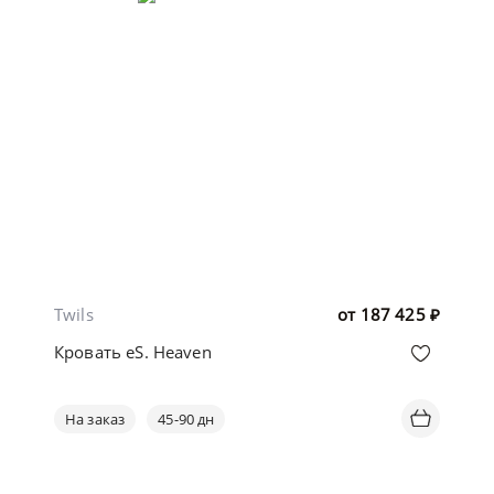
Twils
от
187 425
₽
Кровать eS. Heaven
На заказ
45-90 дн