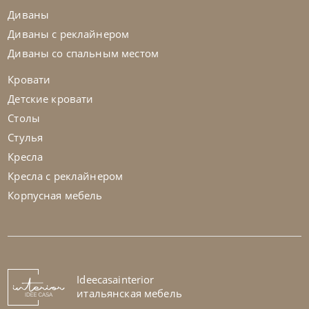
Диваны
Диваны с реклайнером
Диваны со спальным местом
Кровати
Детские кровати
Столы
Стулья
Кресла
Кресла с реклайнером
Корпусная мебель
Twils
от
273 525
₽
Кровать B-Curve
На заказ
Ideecasainterior
45-90 дн
итальянская мебель