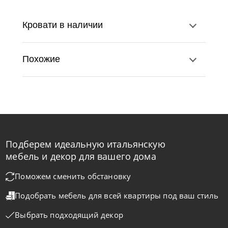
Кровати в наличии
Похожие
Подберем идеальную итальянскую
Twils
по запросу
мебель и декор для вашего дома
Кровать Max Estraibile
Поможем сменить обстановку
Подобрать мебель для всей квартиры
под ваш стиль
На заказ
45-90 дн
Выбрать подходящий декор