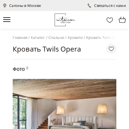
Салоны в Москве
Связаться с нами
Главная
/
Каталог
/
Спальни
/
Кровати
/
Кровать Twils Opera
Кровать Twils Opera
8
Фото