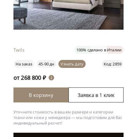
Twils
100% сделано в Италии
На заказ
45-90 дн
Узнать дату
Код: 2859
от
268 800
₽
i
В корзину
Заявка в 1 клик
Уточните стоимость в вашем размере и категории
ткани или кожи у менеджера —
мы подготовим для Вас
индивидуальный расчет!