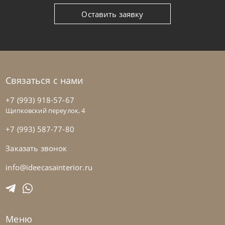
Оставить заявку
Связаться с нами
+7 (993) 918-57-67
Щипковский переулок, 4
+7 (993) 587-77-80
Заказать звонок
Twils
от
268 800
₽
Кровать Academy Piuma
info@ideecasainterior.ru
На заказ
45-90 дн
Меню