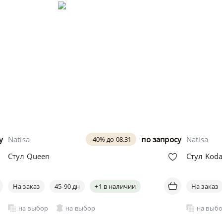
у
Natisa
по запросу
Natisa
-40% до 08.31
Стул Queen
Стул Kod
На заказ
45-90 дн
+1 в наличии
На заказ
на выбор
на выбор
на выб