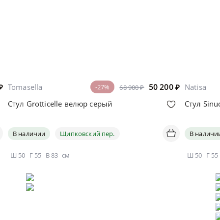
₽
Tomasella
50 200
₽
Natisa
-27%
68 900 ₽
Стул Grotticelle велюр серый
Стул Sin
В наличии
Щипковский пер.
В наличи
Ш
50
Г
55
В
83
см
Ш
50
Г
55