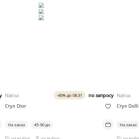
у
Natisa
по запросу
Natisa
-40% до 08.31
Стул Dior
Стул Dolli
На заказ
45-90 дн
На заказ
на выбор
на выбор
на выб