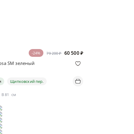
60 500
₽
-24%
79 200 ₽
uosa SM зеленый
и
Щипковский пер.
В
81
см