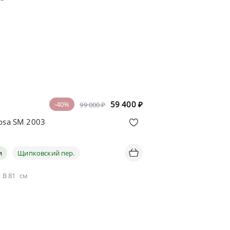
59 400
₽
-40%
99 000 ₽
osa SM 2003
и
Щипковский пер.
В
81
см