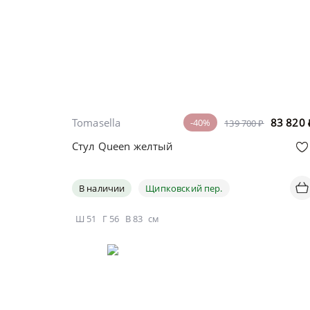
Tomasella
83 820
-40%
139 700 ₽
Стул Queen желтый
В наличии
Щипковский пер.
Ш
51
Г
56
В
83
см