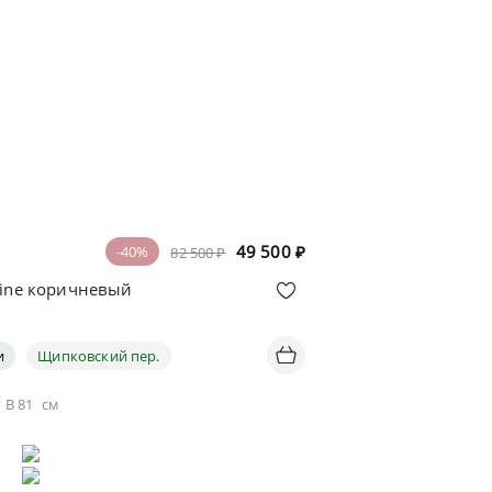
49 500
₽
-40%
82 500 ₽
mine коричневый
и
Щипковский пер.
В
81
см