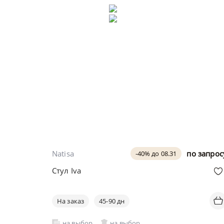
Natisa
по запрос
-40% до 08.31
Стул Iva
На заказ
45-90 дн
на выбор
на выбор