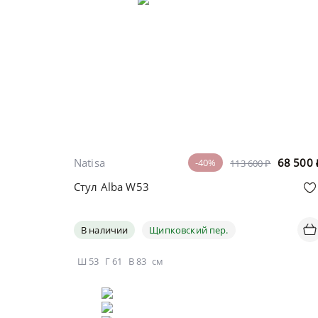
Natisa
68 500
-40%
113 600 ₽
Стул Alba W53
В наличии
Щипковский пер.
Ш
53
Г
61
В
83
см