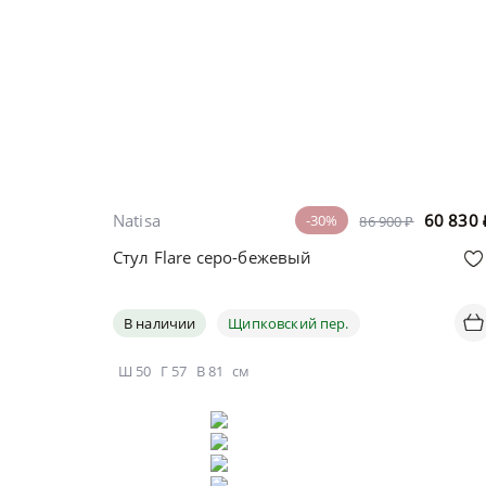
Natisa
60 830
-30%
86 900 ₽
Стул Flare серо-бежевый
В наличии
Щипковский пер.
Ш
50
Г
57
В
81
см