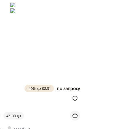
по запросу
-40% до 08.31
45-90 дн
ор
на выбор