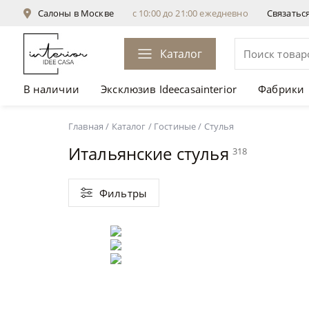
Салоны в Москве
с 10:00 до 21:00 ежедневно
Связатьс
Каталог
В наличии
Эксклюзив Ideecasainterior
Фабрики
Главная
/
Каталог
/
Гостиные
/
Стулья
Итальянские стулья
318
Фильтры