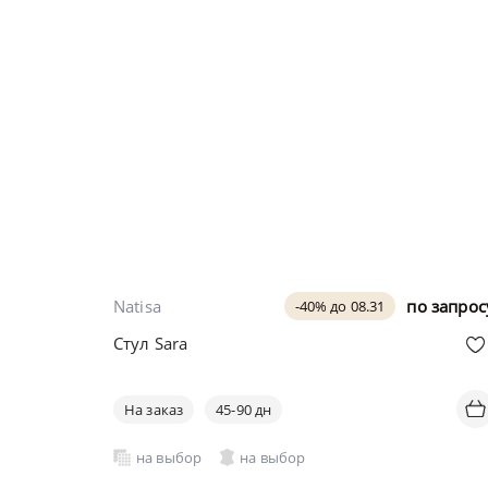
Natisa
по запрос
-40% до 08.31
Стул Sara
На заказ
45-90 дн
на выбор
на выбор