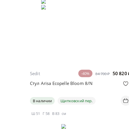
Sedit
50 820
-40%
84 700 ₽
Стул Arisa Ecopelle Bloom 8/N
В наличии
Щипковский пер.
Ш
51
Г
58
В
83
см