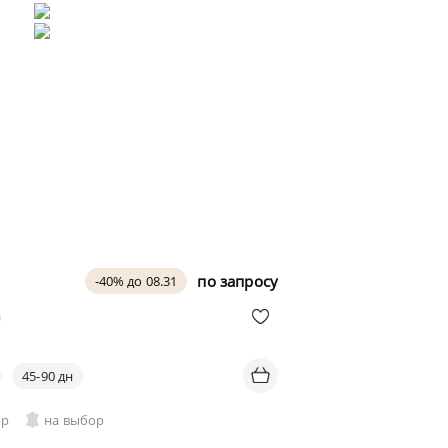
по запросу
-40% до 08.31
a
45-90 дн
ор
на выбор