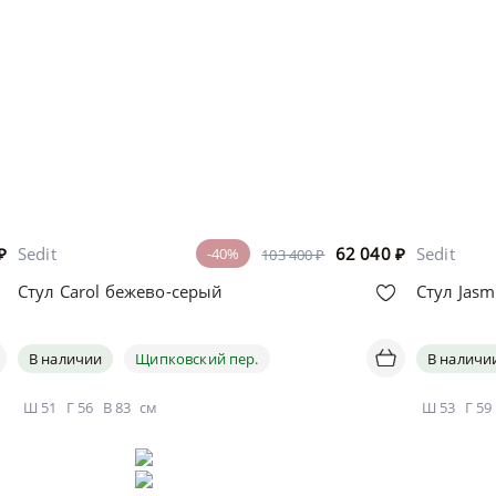
₽
Sedit
62 040
₽
Sedit
-40%
103 400 ₽
Стул Carol бежево-серый
Стул Jas
В наличии
Щипковский пер.
В наличи
Ш
51
Г
56
В
83
см
Ш
53
Г
59