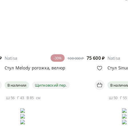
₽
Natisa
75 600
₽
Natisa
-30%
108 000 ₽
Стул Melody рогожка, велюр
Стул Sinu
В наличии
Щипковский пер.
В наличи
Ш
56
Г
43
В
85
см
Ш
50
Г
55