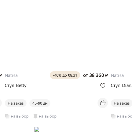
₽
Natisa
от
38 360
₽
Natisa
-40% до 08.31
Стул Betty
Стул Dian
На заказ
45-90 дн
На заказ
на выбор
на выбор
на выб