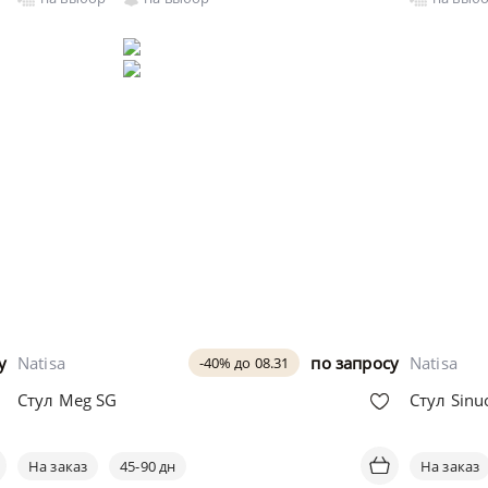
у
Natisa
по запросу
Natisa
-40% до 08.31
Стул Meg SG
Стул Sinu
На заказ
45-90 дн
На заказ