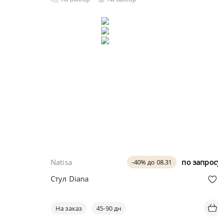
Natisa
по запрос
-40% до 08.31
Стул Diana
На заказ
45-90 дн