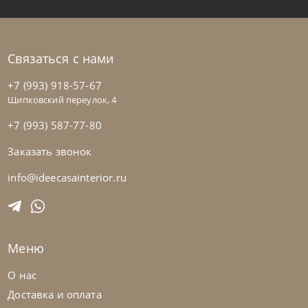
Связаться с нами
+7 (993) 918-57-67
Щипковский переулок, 4
+7 (993) 587-77-80
Заказать звонок
Twils
от
268 800
₽
Кровать Academy Piuma
info@ideecasainterior.ru
На заказ
45-90 дн
Меню
О нас
Доставка и оплата