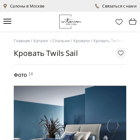
Салоны в Москве
Связаться с нами
Главная
/
Каталог
/
Спальни
/
Кровати
/
Кровать Twils Sail
Кровать Twils Sail
14
Фото