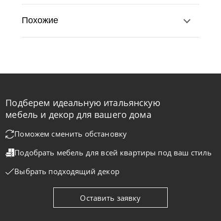
Похожие
Подберем идеальную итальянскую
Twils
по запросу
мебель и декор для вашего дома
Кровать Max Estraibile
Поможем сменить обстановку
Подобрать мебель для всей квартиры
под ваш стиль
На заказ
45-90 дн
Выбрать подходящий декор
Оставить заявку