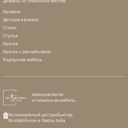
Диваны со спальным местом
Кровати
Детские кровати
Столы
Стулья
Кресла
Кресла с реклайнером
Корпусная мебель
Twils
от
273 525
₽
Кровать B-Curve
На заказ
Ideecasainterior
45-90 дн
итальянская мебель
Эксклюзивный дистрибьютер
Nicolettihome
и
Natisa Italia