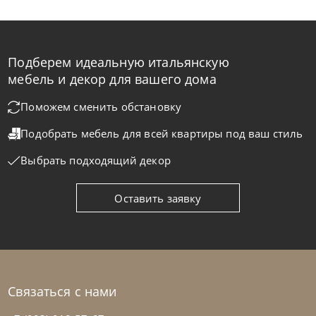
Подберем идеальную итальянскую
Samoa
по запросу
мебель и декор для вашего дома
Кровать Button
Поможем сменить обстановку
Подобрать мебель для всей квартиры
под ваш стиль
На заказ
45-90 дн
Выбрать подходящий декор
Оставить заявку
Связаться с нами