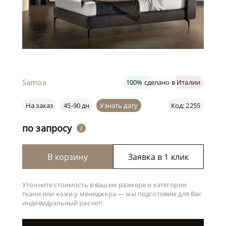
Samoa
100% сделано в Италии
На заказ
45-90 дн
Узнать дату
Код: 2255
по запросу
i
В корзину
Заявка в 1 клик
Уточните стоимость в вашем размере и категории
ткани или кожи у менеджера —
мы подготовим для Вас
индивидуальный расчет!