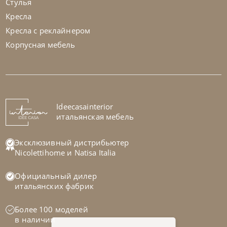
Стулья
Кресла
Кресла с реклайнером
Корпусная мебель
Samoa
по запросу
Кровать Zen
На заказ
Ideecasainterior
45-90 дн
итальянская мебель
Эксклюзивный дистрибьютер
Nicolettihome
и
Natisa Italia
Официальный дилер
итальянских фабрик
Более 100 моделей
в наличии