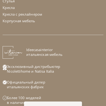
Стулья
Кресла
Кресла с реклайнером
Корпусная мебель
Samoa
по запросу
Кровать Twice Centrale Sagomato
На заказ
Ideecasainterior
45-90 дн
итальянская мебель
Эксклюзивный дистрибьютер
Nicolettihome
и
Natisa Italia
Официальный дилер
итальянских фабрик
Более 100 моделей
в наличии