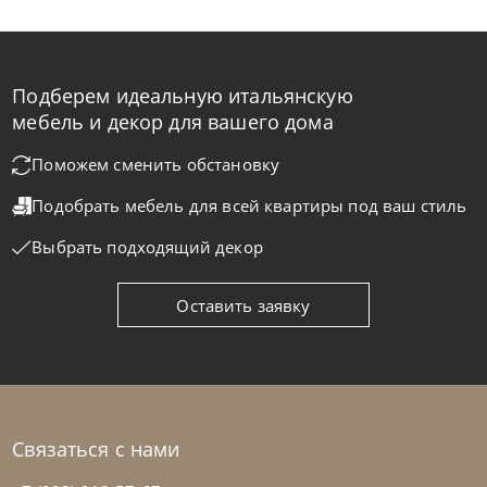
Подберем идеальную итальянскую
Samoa
по запросу
мебель и декор для вашего дома
Кровать Button
Поможем сменить обстановку
Подобрать мебель для всей квартиры
под ваш стиль
На заказ
45-90 дн
Выбрать подходящий декор
Оставить заявку
Связаться с нами