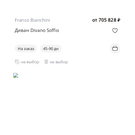
Franco Bianchini
от
705 828
₽
Диван Divano Soffio
На заказ
45-90 дн
на выбор
на выбор