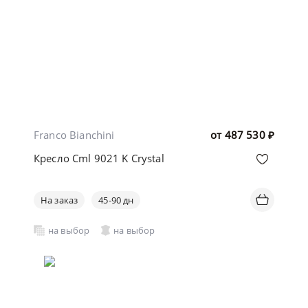
Franco Bianchini
от
487 530
₽
Кресло Cml 9021 K Crystal
На заказ
45-90 дн
на выбор
на выбор