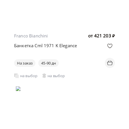
Franco Bianchini
от
421 203
₽
Банкетка Cml 1971 K Elegance
На заказ
45-90 дн
на выбор
на выбор