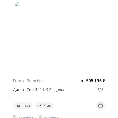
Franco Bianchini
от
505 196
₽
Диван Cml 4411 K Elegance
На заказ
45-90 дн
на выбор
на выбор