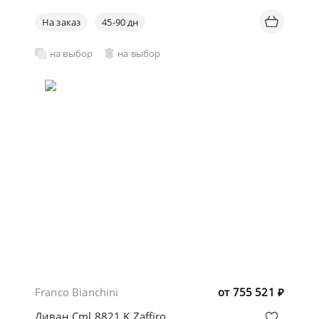
На заказ
45-90 дн
на выбор
на выбор
Franco Bianchini
от
755 521
₽
Диван Cml 8821 K Zaffiro