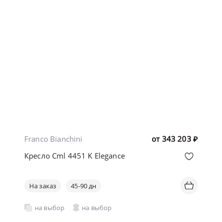
Franco Bianchini
от
343 203
₽
Кресло Cml 4451 K Elegance
На заказ
45-90 дн
на выбор
на выбор