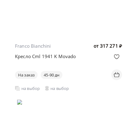
Franco Bianchini
от
317 271
₽
Кресло Cml 1941 K Movado
На заказ
45-90 дн
на выбор
на выбор