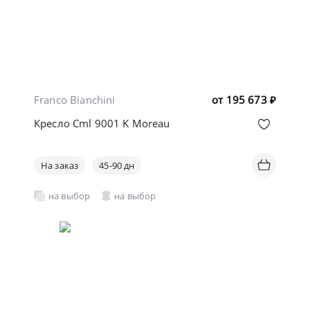
Franco Bianchini
от
195 673
₽
Кресло Cml 9001 K Moreau
На заказ
45-90 дн
на выбор
на выбор