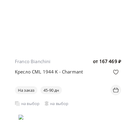
Franco Bianchini
от
167 469
₽
Кресло CML 1944 K - Charmant
На заказ
45-90 дн
на выбор
на выбор