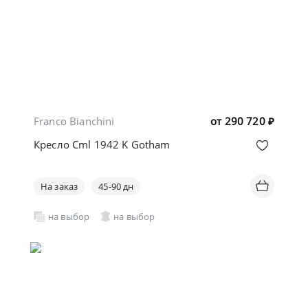
Franco Bianchini
от
290 720
₽
Кресло Cml 1942 K Gotham
На заказ
45-90 дн
на выбор
на выбор