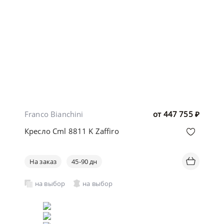
Franco Bianchini
от
447 755
₽
Кресло Cml 8811 K Zaffiro
На заказ
45-90 дн
на выбор
на выбор