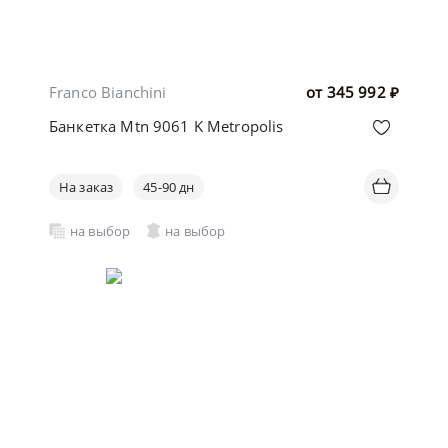
Franco Bianchini
от
345 992
₽
Банкетка Mtn 9061 K Metropolis
На заказ
45-90 дн
на выбор
на выбор