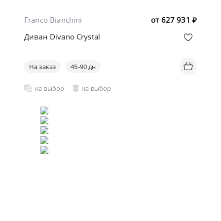
Franco Bianchini
от
627 931
₽
Диван Divano Crystal
На заказ
45-90 дн
на выбор
на выбор