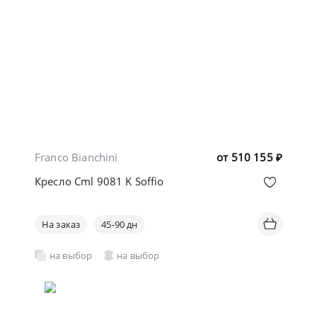
Franco Bianchini
от
510 155
₽
Кресло Cml 9081 K Soffio
На заказ
45-90 дн
на выбор
на выбор