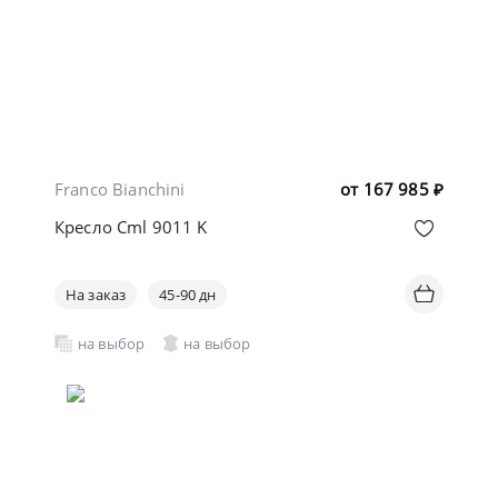
Franco Bianchini
от
167 985
₽
Кресло Cml 9011 K
На заказ
45-90 дн
на выбор
на выбор