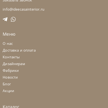
Заказать звонок
info@ideecasainterior.ru
Franco Bianchini
от
401 264
₽
Меню
Консоль Elg 4001 K Diamond
О нас
Доставка и оплата
На заказ
45-90 дн
Контакты
Дизайнерам
Фабрики
Новости
Блог
Акции
Каталог