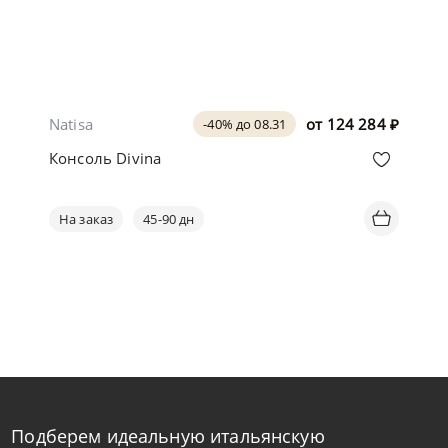
Natisa
от
124 284
₽
-40% до 08.31
Консоль Divina
На заказ
45-90 дн
Подберем идеальную итальянскую