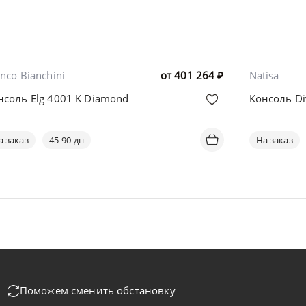
nco Bianchini
от
401 264
₽
Natisa
нсоль Elg 4001 K Diamond
Консоль Di
а заказ
45-90 дн
На заказ
Поможем сменить обстановку