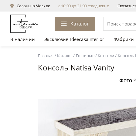
Салоны в Москве
с 10:00 до 21:00 ежедневно
Связатьс
Каталог
В наличии
Эксклюзив Ideecasainterior
Фабрики
Консоль Natisa Vanity
от 180 693 ₽
Главная
/
Каталог
/
Гостиные
/
Консоли
/
Консоль N
Консоль Natisa Vanity
6
Фото