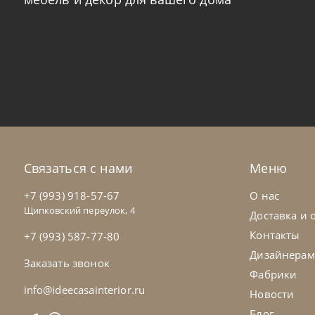
Связаться с нами
Меню
+7 (993) 918-57-67
О нас
Щипковский переулок, 4
Доставка и 
Контакты
+7 (993) 587-77-80
Дизайнерам
Заказать звонок
Фабрики
info@ideecasainterior.ru
Новости
Блог