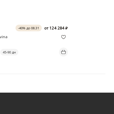
от
124 284
₽
-40% до 08.31
vina
45-90 дн