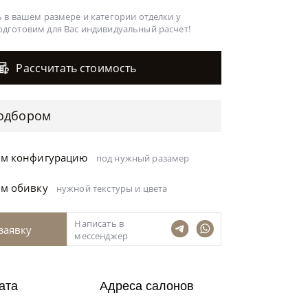
 в вашем размере и категории отделки у
одготовим для Вас
индивидуальный расчет!
Рассчитать стоимость
одбором
ём конфигурацию
под нужный разамер
ём обивку
нужной текстуры и цвета
Написать в
заявку
мессенджер
ата
Адреса салонов