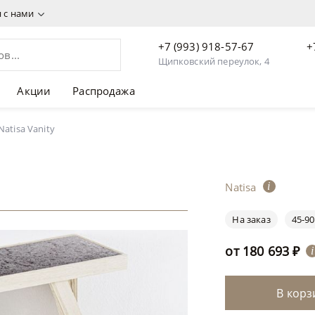
я с нами
+7 (993) 918-57-67
+
Щипковский переулок, 4
Акции
Распродажа
atisa Vanity
Natisa
i
На заказ
45-90
от
180 693
₽
i
В корз