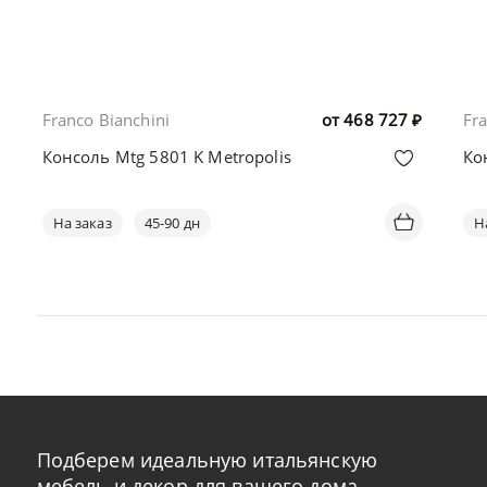
Franco Bianchini
от
468 727
₽
Fra
Консоль Mtg 5801 K Metropolis
Ко
На заказ
45-90 дн
Н
Подберем идеальную итальянскую
мебель и декор для вашего дома