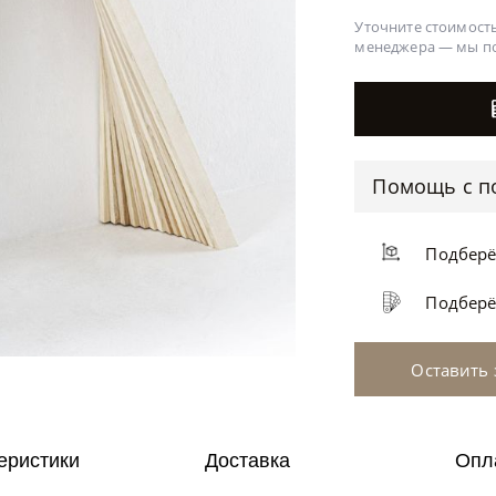
Уточните стоимость
менеджера —
мы п
Помощь с п
Подбер
Подбер
Оставить 
еристики
Доставка
Опл