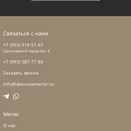
+280
+100
Связаться с нами
+7 (993) 918-57-67
Щипковский переулок, 4
+7 (993) 587-77-80
Заказать звонок
info@ideecasainterior.ru
Nicolettihome
от
228 390
₽
-40% до 08.31
Диван Soul
Меню
На заказ
45-90 дн
+2 в наличии
О нас