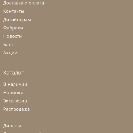
Доставка и оплата
+280
+100
Контакты
Дизайнерам
Фабрики
Новости
Блог
Акции
Каталог
В наличии
Новинки
Nicolettihome
от
263 362
₽
-40% до 08.31
Эксклюзив
Диван Louise
Распродажа
На заказ
45-90 дн
+2 в наличии
Диваны