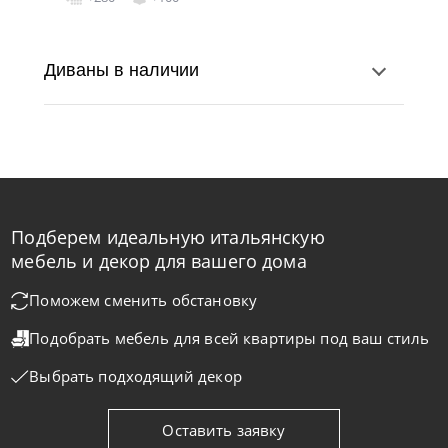
Диваны в наличии
Подберем идеальную итальянскую
мебель и декор для вашего дома
Поможем сменить обстановку
Nicolettihome
от
219 890
₽
-40% до 08.31
Подобрать мебель для всей квартиры
под ваш стиль
Диван Monnalisa
Выбрать подходящий декор
На заказ
45-90 дн
+2 в наличии
Оставить заявку