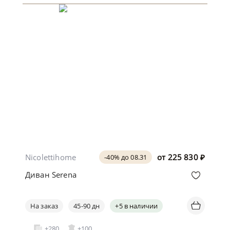
Nicolettihome
от
225 830
₽
-40% до 08.31
Диван Serena
На заказ
45-90 дн
+5 в наличии
+280
+100