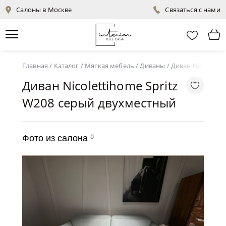
Салоны в Москве
Связаться с нами
Главная
/
Каталог
/
Мягкая мебель
/
Диваны
/
Диван Nicoletti
Диван Nicolettihome Spritz
W208 серый двухместный
8
Фото из салона