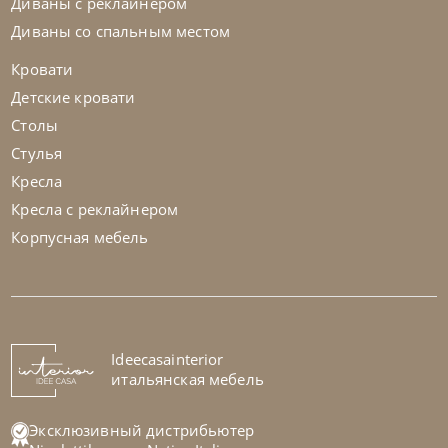
Диваны с реклайнером
+280
+100
Диваны со спальным местом
Кровати
Детские кровати
Столы
Стулья
Кресла
Кресла с реклайнером
Корпусная мебель
Nicolettihome
от
255 829
₽
-40% до 08.31
Ideecasainterior
Диван Megan
итальянская мебель
На заказ
45-90 дн
+1 в наличии
Эксклюзивный дистрибьютер