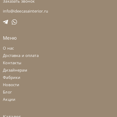
Заказать звонок
info@ideecasainterior.ru
Nicolettihome
от
228 390
₽
-40% до 08.31
Диван Soul
Меню
На заказ
45-90 дн
+2 в наличии
О нас
Доставка и оплата
+280
+100
Контакты
Дизайнерам
Фабрики
Новости
Блог
Акции
Каталог