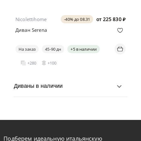
Nicolettihome
от
225 830
₽
-40% до 08.31
Диван Serena
На заказ
45-90 дн
+5 в наличии
+280
+100
Диваны в наличии
Подберем идеальную итальянскую