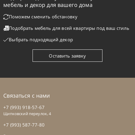
мебель и декор для вашего дома
Поможем сменить обстановку
Nicolettihome
от
219 890
₽
-40% до 08.31
Подобрать мебель для всей квартиры
под ваш стиль
Диван Monnalisa
Выбрать подходящий декор
На заказ
45-90 дн
+2 в наличии
Оставить заявку
+280
+100
Связаться с нами
+7 (993) 918-57-67
Щипковский переулок, 4
+7 (993) 587-77-80