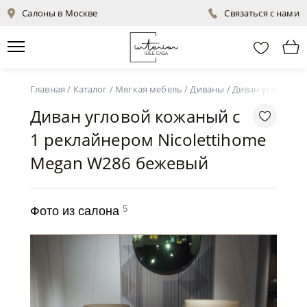
Салоны в Москве
Связаться с нами
Главная
/
Каталог
/
Мягкая мебель
/
Диваны
/
Диван угловой к
Диван угловой кожаный с
1 реклайнером Nicolettihome
Megan W286 бежевый
5
Фото из салона