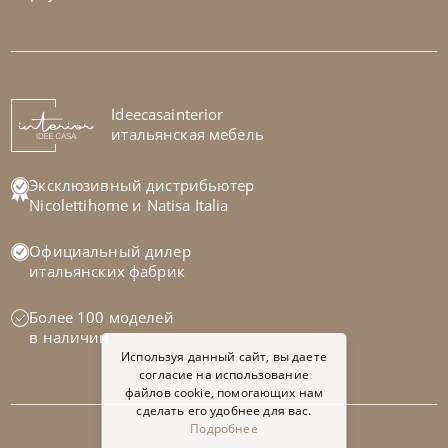
Nicolettihome
от
255 829
₽
-40% до 08.31
Ideecasainterior
Диван Megan
итальянская мебель
На заказ
45-90 дн
+1 в наличии
Эксклюзивный дистрибьютер
Nicolettihome
и
Natisa Italia
+280
+100
Официальный дилер
итальянских фабрик
Более 100 моделей
в наличии
Используя данный сайт, вы даете
согласие на использование
файлов cookie, помогающих нам
сделать его удобнее для вас.
Подробнее