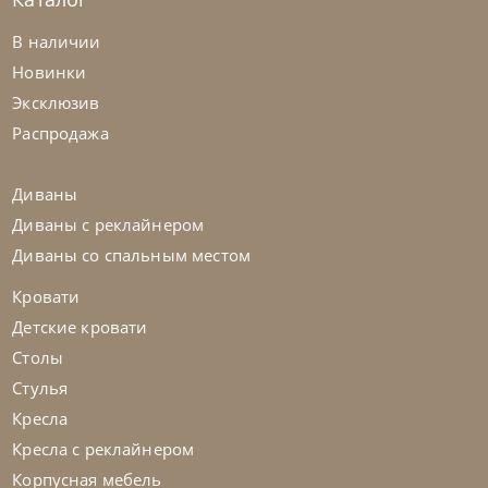
В наличии
Новинки
Nicolettihome
от
263 362
₽
-40% до 08.31
Эксклюзив
Диван Louise
Распродажа
На заказ
45-90 дн
+2 в наличии
Диваны
Диваны с реклайнером
+280
+100
Диваны со спальным местом
Кровати
Детские кровати
Столы
Стулья
Кресла
Кресла с реклайнером
Корпусная мебель