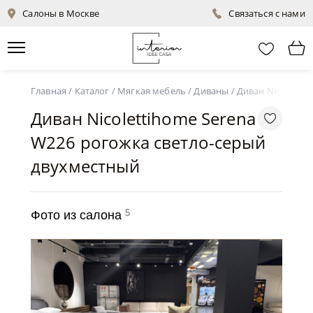
Салоны в Москве
Связаться с нами
Главная
/
Каталог
/
Мягкая мебель
/
Диваны
/
Диван Nicoletti
Диван Nicolettihome Serena
W226 рогожка светло-серый
двухместный
5
Фото из салона