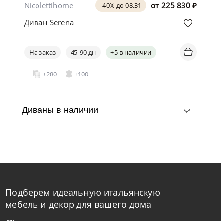
Nicolettihome
от
225 830
₽
-40% до 08.31
Диван Serena
На заказ
45-90 дн
+5 в наличии
+280
+100
Диваны в наличии
Подберем идеальную итальянскую
мебель и декор для вашего дома