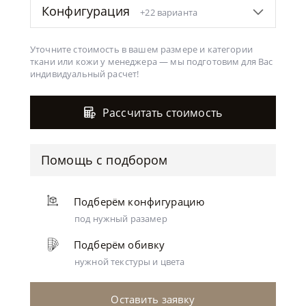
Конфигурация
+22 варианта
бежевый
Уточните стоимость в вашем размере и категории
ткани или кожи у менеджера —
мы подготовим для Вас
индивидуальный расчет!
Рассчитать стоимость
зеленый
Помощь с подбором
Подберём конфигурацию
под нужный разамер
Подберём обивку
светло-серый
нужной текстуры и цвета
Оставить заявку