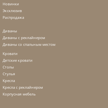
Новинки
Nicolettihome
от
263 362
₽
-40% до 08.31
Эксклюзив
Диван Louise
Распродажа
На заказ
45-90 дн
+2 в наличии
Диваны
Диваны с реклайнером
+280
+100
Диваны со спальным местом
Кровати
Детские кровати
Столы
Стулья
Кресла
Кресла с реклайнером
Корпусная мебель