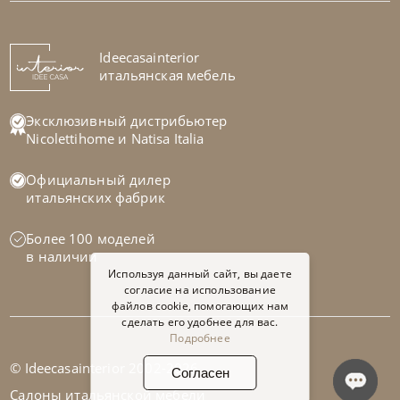
Nicolettihome
от
255 829
₽
-40% до 08.31
Ideecasainterior
Диван Megan
итальянская мебель
На заказ
45-90 дн
+1 в наличии
Эксклюзивный дистрибьютер
Nicolettihome
и
Natisa Italia
+280
+100
Официальный дилер
итальянских фабрик
Более 100 моделей
в наличии
Используя данный сайт, вы даете
согласие на использование
файлов cookie, помогающих нам
сделать его удобнее для вас.
Подробнее
© Ideecasainterior 2002-2026
Согласен
Салоны итальянской мебели