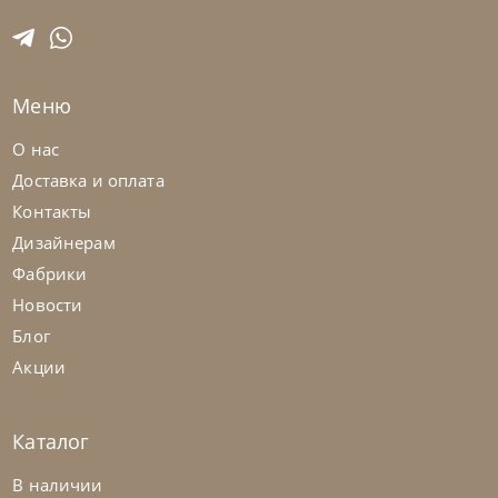
Nicolettihome
от
228 390
₽
-40% до 08.31
Диван Soul
Меню
На заказ
45-90 дн
+2 в наличии
О нас
Доставка и оплата
+280
+100
Контакты
Дизайнерам
Фабрики
Новости
Блог
Акции
Каталог
В наличии