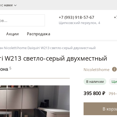
я с нами
+7 (993) 918-57-67
+
Щипковский переулок, 4
Акции
Распродажа
рый двухместный
395 800 ₽
н Nicolettihome Daiquiri W213 светло-серый двухместный
iri W213 светло-серый двухместный
5
лона
Nicolettihome
i
В наличии
Щи
395 800
₽
791
В корз