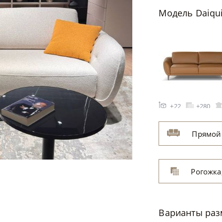
Модель Daiqu
+22
+280
Прямой
Рогожка
светло-се
Варианты ра