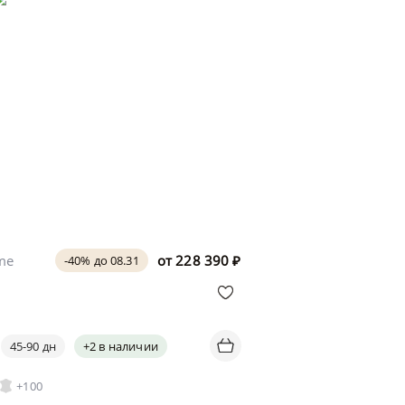
ome
от
228 390
₽
-40% до 08.31
45-90 дн
+2 в наличии
+100