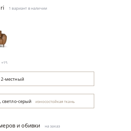
iri
1 вариант в наличии
+15
 2-местный
, светло-серый
износостойкая ткань
рый
змеров и обивки
на заказ