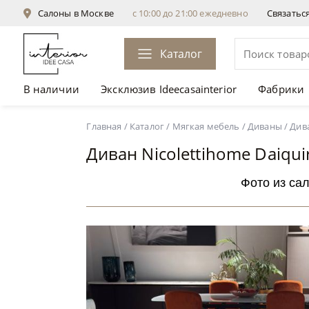
Салоны в Москве
с 10:00 до 21:00 ежедневно
Связатьс
Каталог
В наличии
Эксклюзив Ideecasainterior
Фабрики
Диван Nicolettihome Daiquiri W213 светло-се
Главная
/
Каталог
/
Мягкая мебель
/
Диваны
/
Дива
Диван Nicolettihome Daiqu
Фото из са