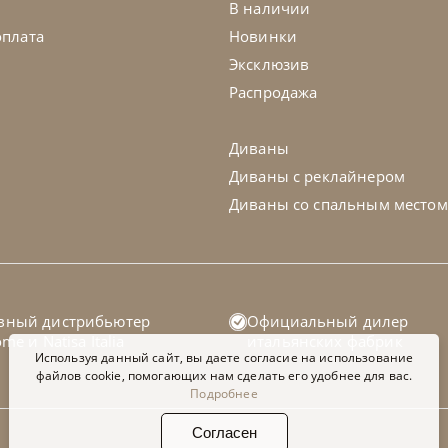
В наличии
оплата
Новинки
Эксклюзив
Распродажа
Диваны
Диваны с реклайнером
Диваны со спальным местом
colettihome
от
300 630
₽
Nicolettih
-40% до 08.31
вный дистрибьютер
Официальный дилер
ван Bamboo
Диван Fre
home
и
Natisa Italia
итальянских фабрик
Используя данный сайт, вы даете согласие на использование
файлов cookie, помогающих нам сделать его удобнее для вас.
Подробнее
а заказ
45-90 дн
На заказ
Согласен
+280
+100
+280