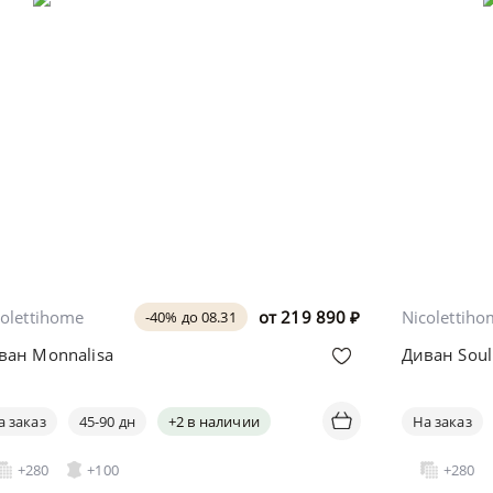
colettihome
от
219 890
₽
Nicolettih
-40% до 08.31
ван Monnalisa
Диван Soul
а заказ
45-90 дн
+2 в наличии
На заказ
+280
+100
+280