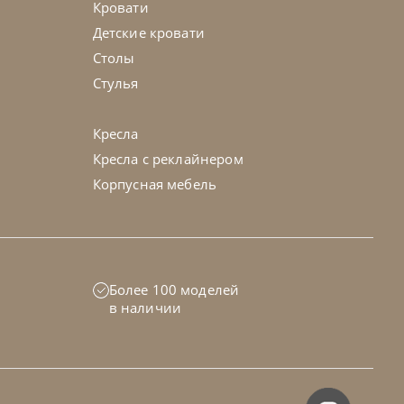
Кровати
Детские кровати
Столы
Стулья
Кресла
Кресла с реклайнером
Корпусная мебель
ome
от
277 550
₽
-40% до 08.31
Более 100 моделей
edom
в наличии
45-90 дн
+100