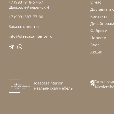
+7 (993) 918-57-67
О нас
Щипковский переулок, 4
Доставка и 
Контакты
+7 (993) 587-77-80
Дизайнерам
Заказать звонок
Фабрики
info@ideecasainterior.ru
Новости
Блог
Акции
Nicolettihome
от
151 200
₽
Ni
-40% до 08.31
Эксклюзи
Ideecasainterior
Диван Sun
Ди
Nicoletti
итальянская мебель
На заказ
45-90 дн
Н
+280
+100