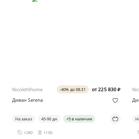
Nicolettihome
от
225 830
₽
Ni
-40% до 08.31
Диван Serena
Ди
На заказ
45-90 дн
+5 в наличии
Н
+280
+100