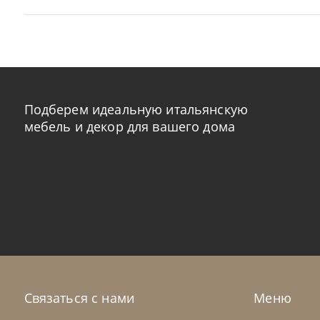
Подберем идеальную итальянскую
мебель и декор для вашего дома
Nicolettihome
от
263 362
₽
Ni
-40% до 08.31
Диван Louise
Ди
На заказ
45-90 дн
+2 в наличии
Н
Связаться с нами
Меню
+280
+100