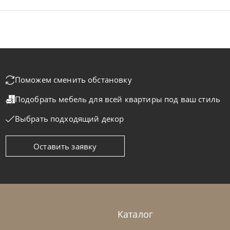
Поможем сменить обстановку
Подобрать мебель для всей квартиры
под ваш стиль
Выбрать подходящий декор
Оставить заявку
colettihome
от
255 829
₽
Nicolettih
-40% до 08.31
ван Megan
Диван Fala
а заказ
45-90 дн
+1 в наличии
На заказ
Каталог
+280
+100
+280