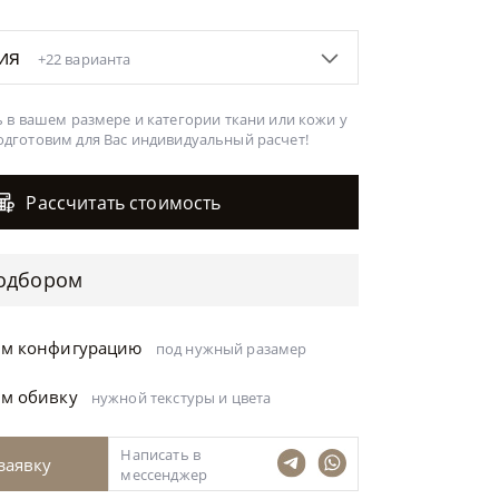
ция
+22 варианта
 в вашем размере и категории ткани или кожи у
одготовим для Вас
индивидуальный расчет!
Рассчитать стоимость
одбором
ём конфигурацию
под нужный разамер
ём обивку
нужной текстуры и цвета
Написать в
заявку
мессенджер