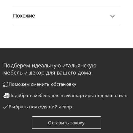
Похожие
Подберем идеальную итальянскую
Nicolettihome
от
219 890
₽
-40% до 08.31
мебель и декор для вашего дома
Диван Monnalisa
Поможем сменить обстановку
Подобрать мебель для всей квартиры
под ваш стиль
На заказ
45-90 дн
+2 в наличии
Выбрать подходящий декор
+280
+100
Оставить заявку