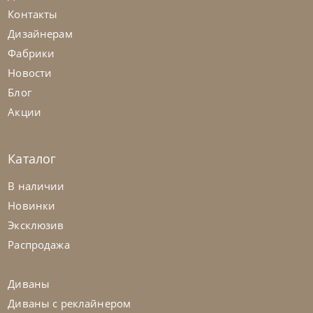
Контакты
Дизайнерам
Фабрики
Новости
Блог
Акции
Каталог
Nicolettihome
от
263 362
₽
-40% до 08.31
В наличии
Диван Louise
Новинки
Эксклюзив
На заказ
45-90 дн
+2 в наличии
Распродажа
+280
+100
Диваны
Диваны с реклайнером