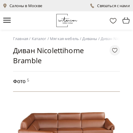
Салоны в Москве
Связаться с нами
Главная
/
Каталог
/
Мягкая мебель
/
Диваны
/
Диван Nicolettih
Диван Nicolettihome
Bramble
5
Фото