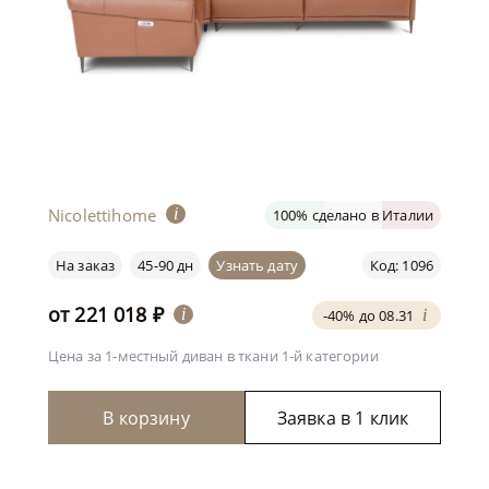
Nicolettihome
i
100% сделано в Италии
На заказ
45-90 дн
Узнать дату
Код: 1096
от
221 018
₽
i
-40% до 08.31
i
Цена за 1-местный диван
в ткани 1-й категории
В корзину
Заявка в 1 клик