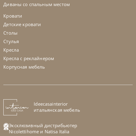
Диваны со спальным местом
Кровати
Детские кровати
Столы
Стулья
Кресла
Кресла с реклайнером
Корпусная мебель
Nicolettihome
от
255 829
₽
-40% до 08.31
Диван Megan
На заказ
Ideecasainterior
45-90 дн
+1 в наличии
итальянская мебель
+280
+100
Эксклюзивный дистрибьютер
Nicolettihome
и
Natisa Italia