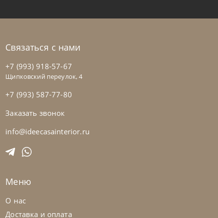
Связаться с нами
+7 (993) 918-57-67
Щипковский переулок, 4
+7 (993) 587-77-80
Заказать звонок
Nicolettihome
от
228 390
₽
-40% до 08.31
Диван Soul
info@ideecasainterior.ru
На заказ
45-90 дн
+2 в наличии
Меню
+280
+100
О нас
Доставка и оплата