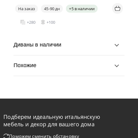
На заказ
45-90 дн
+5 в наличии
+280
+100
Диваны в наличии
Похожие
Подберем идеальную итальянскую
Nicolettihome
от
219 890
₽
-40% до 08.31
мебель и декор для вашего дома
Диван Monnalisa
Поможем сменить обстановку