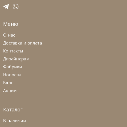
На заказ
45-90 дн
+2 в наличии
Меню
+280
+100
О нас
Доставка и оплата
Контакты
Дизайнерам
Фабрики
Новости
Блог
Акции
Каталог
Nicolettihome
от
263 362
₽
-40% до 08.31
В наличии
Диван Louise