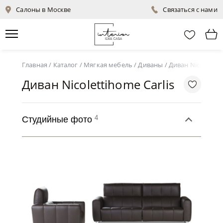
Салоны в Москве
Связаться с нами
Главная
/
Каталог
/
Мягкая мебель
/
Диваны
/
Диван Nicolettiho
Диван Nicolettihome Carlis
4
Студийные фото