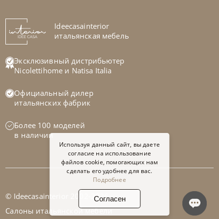
На заказ
Ideecasainterior
45-90 дн
+1 в наличии
итальянская мебель
+280
+100
Эксклюзивный дистрибьютер
Nicolettihome
и
Natisa Italia
Официальный дилер
итальянских фабрик
Более 100 моделей
в наличии
Используя данный сайт, вы даете
согласие на использование
файлов cookie, помогающих нам
сделать его удобнее для вас.
Подробнее
© Ideecasainterior 2002-2026
Согласен
Nicolettihome
от
206 444
₽
-40% до 08.31
Салоны итальянской мебели
Диван Falabella