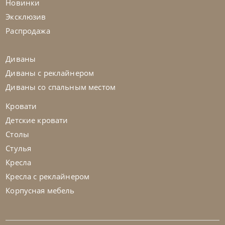
Новинки
Эксклюзив
На заказ
45-90 дн
+2 в наличии
Распродажа
+280
+100
Диваны
Диваны с реклайнером
Диваны со спальным местом
Кровати
Детские кровати
Столы
Стулья
Кресла
Кресла с реклайнером
Корпусная мебель
Nicolettihome
от
255 829
₽
-40% до 08.31
Диван Megan