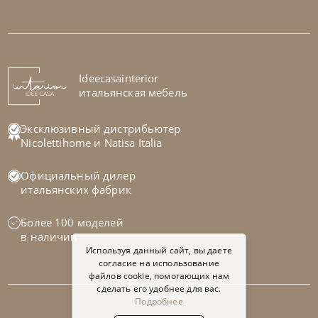
Nicoline
от
512 325
₽
Диван Aurora
На заказ
Ideecasainterior
45-90 дн
итальянская мебель
на выбор
на выбор
Эксклюзивный дистрибьютер
Nicolettihome
и
Natisa Italia
Официальный дилер
итальянских фабрик
Более 100 моделей
в наличии
Используя данный сайт, вы даете
согласие на использование
файлов cookie, помогающих нам
сделать его удобнее для вас.
Подробнее