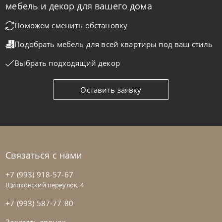
мебель и декор для вашего дома
Диван Antares Living
Поможем сменить обстановку
Подобрать мебель для всей квартиры
под ваш стиль
На заказ
45-90 дн
Выбрать подходящий декор
на выбор
на выбор
Оставить заявку
Связаться с нами
+7 (993) 918-57-67
Щипковский переулок, 4
+7 (993) 587-77-80