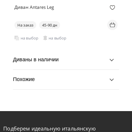
Диван Antares Leg
На заказ
45-90 дн
на выбор
на выбор
Диваны в наличии
Похожие
Подберем идеальную итальянскую
Nicoline
от
453 024
₽