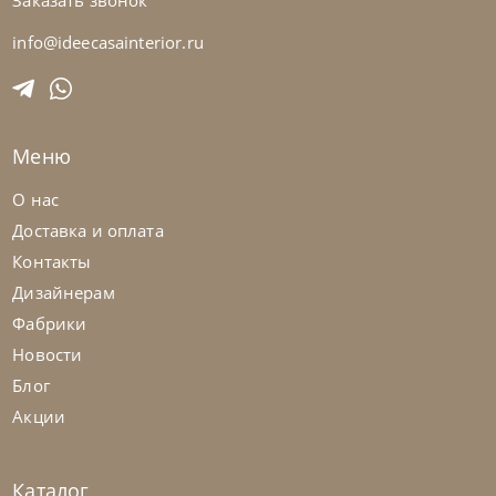
Заказать звонок
Nicoline
от
423 063
₽
Диван Astedio
info@ideecasainterior.ru
На заказ
45-90 дн
Меню
на выбор
на выбор
О нас
Доставка и оплата
Контакты
Дизайнерам
Фабрики
Новости
Блог
Акции
Каталог