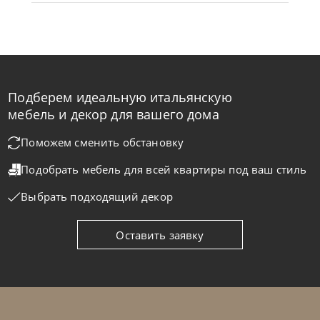
Подберем идеальную итальянскую
Nicolettihome
от
219 890
₽
-40% до 08.31
мебель и декор для вашего дома
Диван Monnalisa
Поможем сменить обстановку
Подобрать мебель для всей квартиры
под ваш стиль
На заказ
45-90 дн
+2 в наличии
Выбрать подходящий декор
+280
+100
Оставить заявку