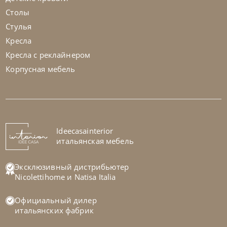
Столы
Стулья
Кресла
Кресла с реклайнером
Корпусная мебель
Nicolettihome
от
255 829
₽
-40% до 08.31
Диван Megan
На заказ
Ideecasainterior
45-90 дн
+1 в наличии
итальянская мебель
+280
+100
Эксклюзивный дистрибьютер
Nicolettihome
и
Natisa Italia
Официальный дилер
итальянских фабрик