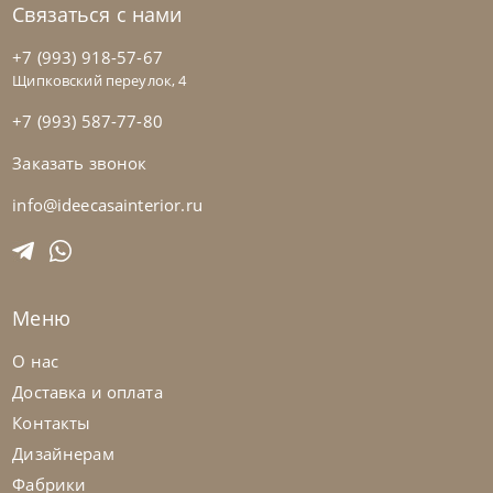
Связаться с нами
+7 (993) 918-57-67
Щипковский переулок, 4
+7 (993) 587-77-80
Заказать звонок
Nicolettihome
от
228 390
₽
-40% до 08.31
Диван Soul
info@ideecasainterior.ru
На заказ
45-90 дн
+2 в наличии
Меню
+280
+100
О нас
Доставка и оплата
Контакты
Дизайнерам
Фабрики