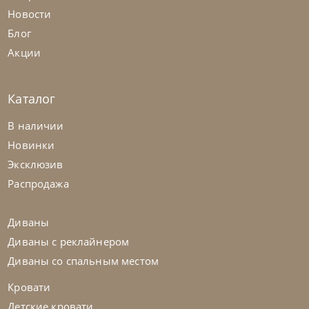
Новости
Блог
Акции
Каталог
Nicolettihome
от
263 362
₽
-40% до 08.31
В наличии
Диван Louise
Новинки
Эксклюзив
На заказ
45-90 дн
+2 в наличии
Распродажа
+280
+100
Диваны
Диваны с реклайнером
Диваны со спальным местом
Кровати
Детские кровати