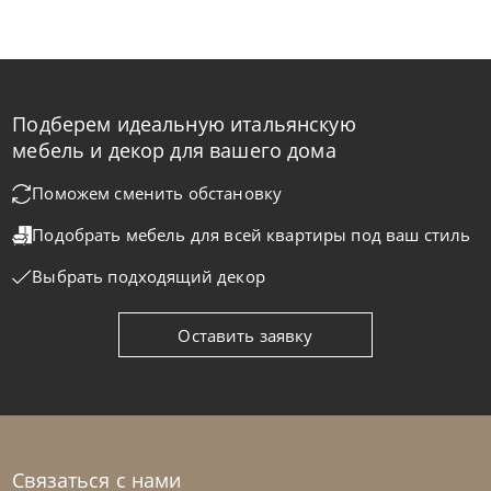
Подберем идеальную итальянскую
Samoa
по запросу
мебель и декор для вашего дома
Диван Class
Поможем сменить обстановку
Подобрать мебель для всей квартиры
под ваш стиль
На заказ
45-90 дн
Выбрать подходящий декор
на выбор
на выбор
Оставить заявку
Связаться с нами