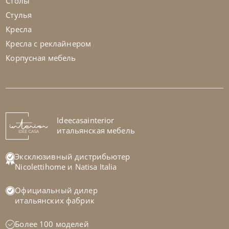
Столы
Стулья
Кресла
Кресла с реклайнером
Корпусная мебель
Samoa
по запросу
Диван Royal
На заказ
Ideecasainterior
45-90 дн
итальянская мебель
на выбор
на выбор
Эксклюзивный дистрибьютер
Nicolettihome
и
Natisa Italia
Официальный дилер
итальянских фабрик
Более 100 моделей