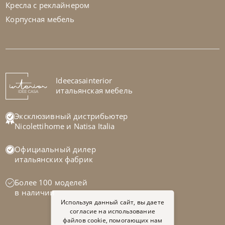
Кресла с реклайнером
Корпусная мебель
Samoa
по запросу
Диван Petra
На заказ
Ideecasainterior
45-90 дн
итальянская мебель
на выбор
на выбор
Эксклюзивный дистрибьютер
Nicolettihome
и
Natisa Italia
Официальный дилер
итальянских фабрик
Более 100 моделей
в наличии
Используя данный сайт, вы даете
согласие на использование
файлов cookie, помогающих нам