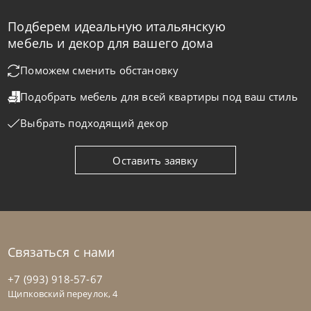
Подберем идеальную итальянскую
Samoa
по запросу
мебель и декор для вашего дома
Диван Cherry
Поможем сменить обстановку
Подобрать мебель для всей квартиры
под ваш стиль
На заказ
45-90 дн
Выбрать подходящий декор
на выбор
на выбор
Оставить заявку
Связаться с нами
+7 (993) 918-57-67
Щипковский переулок, 4