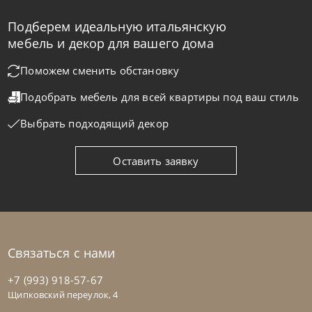
Подберем идеальную итальянскую
Samoa
по запросу
мебель и декор для вашего дома
Диван Class
Поможем сменить обстановку
Подобрать мебель для всей квартиры
под ваш стиль
На заказ
45-90 дн
Выбрать подходящий декор
на выбор
на выбор
Оставить заявку
Связаться с нами
+7 (993) 918-57-67
Щипковский переулок, 4