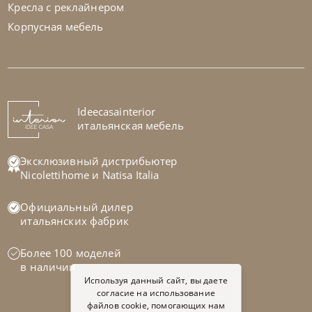
Кресла с реклайнером
Корпусная мебель
Samoa
по запросу
Диван Royal
На заказ
Ideecasainterior
45-90 дн
итальянская мебель
на выбор
на выбор
Эксклюзивный дистрибьютер
Nicolettihome
и
Natisa Italia
Официальный дилер
итальянских фабрик
Более 100 моделей
в наличии
Используя данный сайт, вы даете
согласие на использование
файлов cookie, помогающих нам