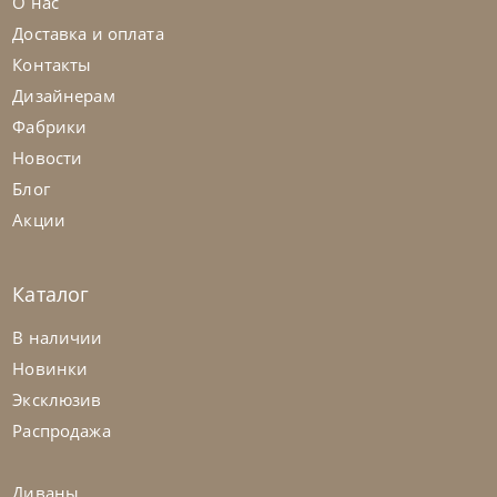
О нас
Доставка и оплата
Контакты
Дизайнерам
Фабрики
Новости
Блог
Акции
Каталог
Nicolettihome
от
263 362
₽
-40% до 08.31
В наличии
Диван Louise
Новинки
Эксклюзив
На заказ
45-90 дн
+2 в наличии
Распродажа
+280
+100
Диваны