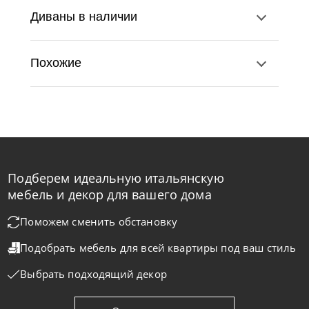
Диваны в наличии
Похожие
Подберем идеальную итальянскую
Nicolettihome
от
219 890
₽
-40% до 08.31
мебель и декор для вашего дома
Диван Monnalisa
Поможем сменить обстановку
Подобрать мебель для всей квартиры
под ваш стиль
На заказ
45-90 дн
+2 в наличии
Выбрать подходящий декор
+280
+100