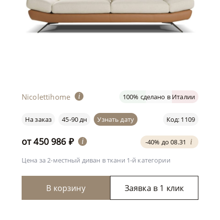
Nicolettihome
i
100% сделано в Италии
На заказ
45-90 дн
Узнать дату
Код: 1109
от
450 986
₽
i
-40% до 08.31
i
Цена за 2-местный диван
в ткани 1-й категории
В корзину
Заявка в 1 клик