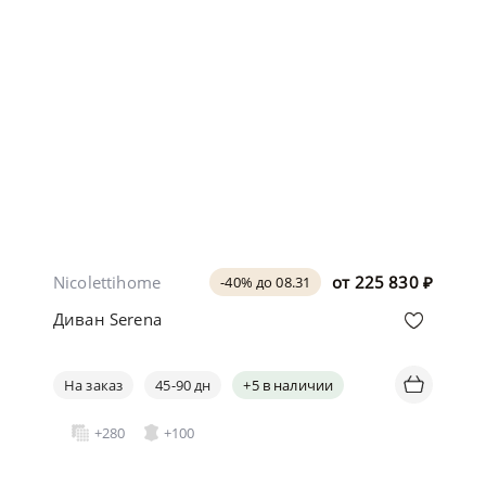
Nicolettihome
от
225 830
₽
-40% до 08.31
Диван Serena
На заказ
45-90 дн
+5 в наличии
+280
+100