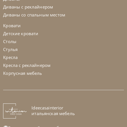
Диваны с реклайнером
Диваны со спальным местом
Кровати
Детские кровати
Столы
Стулья
Кресла
Кресла с реклайнером
Корпусная мебель
Nicolettihome
от
255 829
₽
-40% до 08.31
Диван Megan
На заказ
Ideecasainterior
45-90 дн
+1 в наличии
итальянская мебель
+280
+100