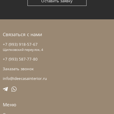
Оставить заявку
Связаться с нами
+7 (993) 918-57-67
Щипковский переулок, 4
+7 (993) 587-77-80
Заказать звонок
Nicolettihome
от
228 390
₽
-40% до 08.31
Диван Soul
info@ideecasainterior.ru
На заказ
45-90 дн
+2 в наличии
Меню
+280
+100