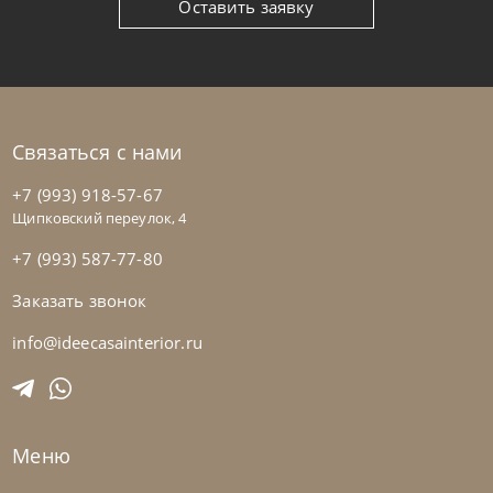
Оставить заявку
Связаться с нами
+7 (993) 918-57-67
Щипковский переулок, 4
+7 (993) 587-77-80
Заказать звонок
Nicolettihome
от
228 390
₽
-40% до 08.31
Диван Soul
info@ideecasainterior.ru
На заказ
45-90 дн
+2 в наличии
Меню
+280
+100