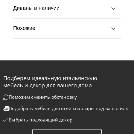
Диваны в наличии
Похожие
Подберем идеальную итальянскую
Nicolettihome
от
219 890
₽
-40% до 08.31
мебель и декор для вашего дома
Диван Monnalisa
Поможем сменить обстановку
Подобрать мебель для всей квартиры
под ваш стиль
На заказ
45-90 дн
+2 в наличии
Выбрать подходящий декор
+280
+100