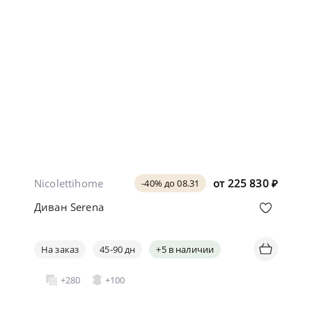
Nicolettihome
от
225 830
₽
-40% до 08.31
Диван Serena
На заказ
45-90 дн
+5 в наличии
+280
+100