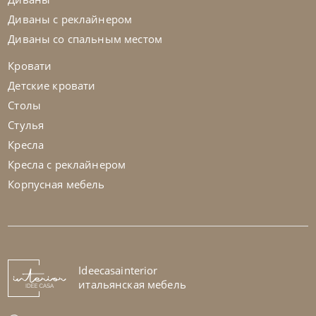
Диваны с реклайнером
Диваны со спальным местом
Кровати
Детские кровати
Столы
Стулья
Кресла
Кресла с реклайнером
Корпусная мебель
Nicolettihome
от
255 829
₽
-40% до 08.31
Диван Megan
На заказ
Ideecasainterior
45-90 дн
+1 в наличии
итальянская мебель
+280
+100