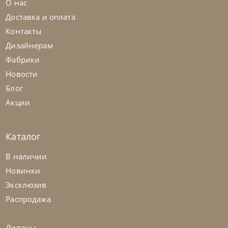
О нас
Доставка и оплата
Контакты
Дизайнерам
Фабрики
Новости
Блог
Акции
Каталог
Nicolettihome
от
263 362
₽
-40% до 08.31
В наличии
Диван Louise
Новинки
Эксклюзив
На заказ
45-90 дн
+2 в наличии
Распродажа
+280
+100
Диваны