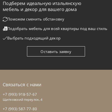
Подберем идеальную итальянскую
Samoa
по запросу
мебель и декор для вашего дома
Диван Class
Поможем сменить обстановку
Подобрать мебель для всей квартиры
под ваш стиль
На заказ
45-90 дн
Выбрать подходящий декор
на выбор
на выбор
Оставить заявку
Связаться с нами
+7 (993) 918-57-67
Щипковский переулок, 4
+7 (993) 587-77-80