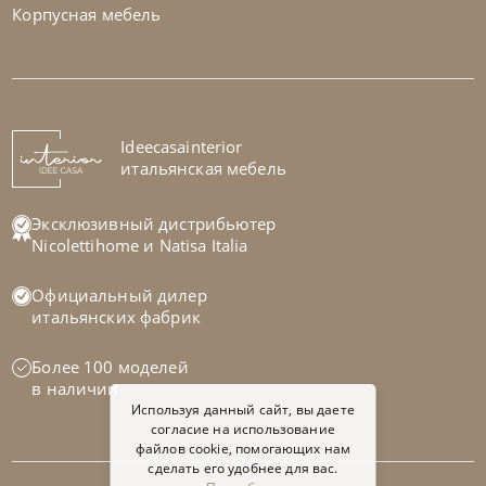
Корпусная мебель
Samoa
по запросу
Диван Royal
На заказ
Ideecasainterior
45-90 дн
итальянская мебель
на выбор
на выбор
Эксклюзивный дистрибьютер
Nicolettihome
и
Natisa Italia
Официальный дилер
итальянских фабрик
Более 100 моделей
в наличии
Используя данный сайт, вы даете
согласие на использование
файлов cookie, помогающих нам
сделать его удобнее для вас.