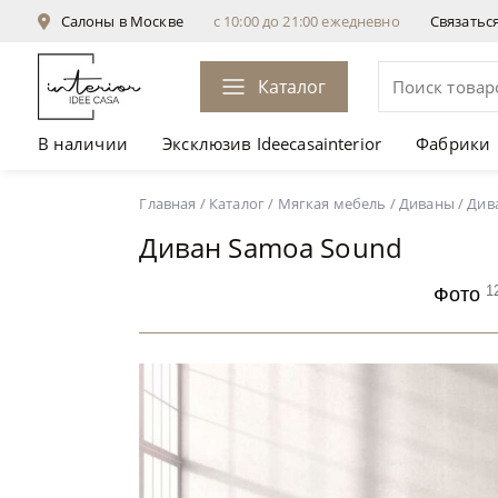
Салоны в Москве
с 10:00 до 21:00 ежедневно
Связатьс
Каталог
В наличии
Эксклюзив Ideecasainterior
Фабрики
Диван Samoa Sound
Главная
/
Каталог
/
Мягкая мебель
/
Диваны
/
Див
Диван Samoa Sound
1
Фото