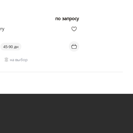
по запросу
ry
45-90 дн
на выбор