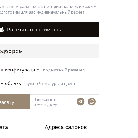
 в вашем размере и категории ткани или кожи у
одготовим для Вас
индивидуальный расчет!
Рассчитать стоимость
одбором
ём конфигурацию
под нужный разамер
ём обивку
нужной текстуры и цвета
Написать в
заявку
мессенджер
ата
Адреса салонов