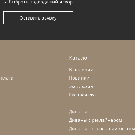
Выбрать подходящий декор
Оставить заявку
moa
по запросу
Samoa
ван Royal
Диван Petr
а заказ
45-90 дн
На заказ
Каталог
на выбор
на выбор
на выбор
В наличии
оплата
Новинки
Эксклюзив
Распродажа
Диваны
Диваны с реклайнером
Диваны со спальным местом