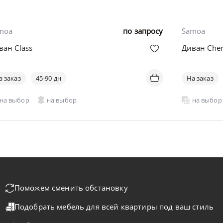
moa
по запросу
Samoa
ван Class
Диван Cher
а заказ
45-90 дн
На заказ
на выбор
на выбор
на выбор
Поможем сменить обстановку
Подобрать мебель для всей квартиры
под ваш стиль