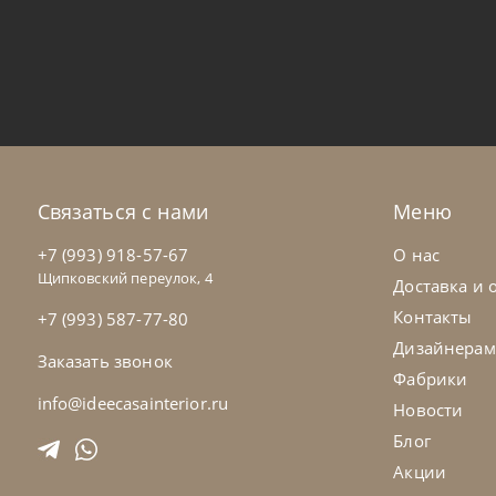
Samoa
по запросу
Sa
Диван Spin
Ди
На заказ
45-90 дн
Н
Связаться с нами
Меню
на выбор
на выбор
+7 (993) 918-57-67
О нас
Щипковский переулок, 4
Доставка и 
Контакты
+7 (993) 587-77-80
Дизайнерам
Заказать звонок
Фабрики
info@ideecasainterior.ru
Новости
Блог
Акции