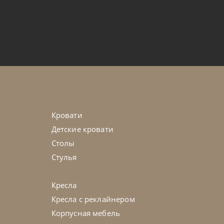
по запросу
a
45-90 дн
на выбор
Кровати
Детские кровати
Столы
Стулья
Кресла
Кресла с реклайнером
Корпусная мебель