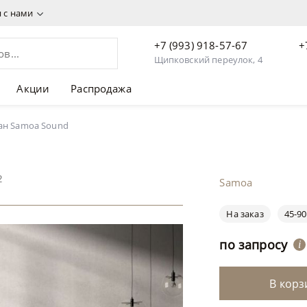
я с нами
+7 (993) 918-57-67
+
Щипковский переулок, 4
Акции
Распродажа
ан Samoa Sound
2
Samoa
На заказ
45-90
по запросу
i
В корз