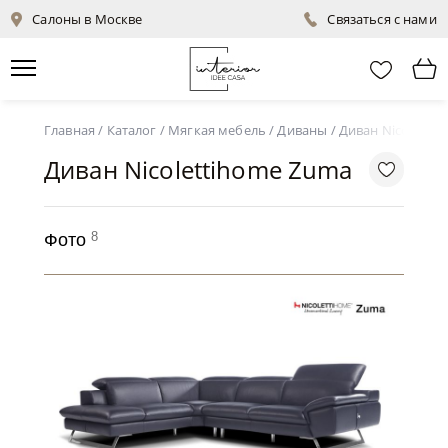
Салоны в Москве
Связаться с нами
Главная
/
Каталог
/
Мягкая мебель
/
Диваны
/
Диван Nicoletti
Диван Nicolettihome Zuma
8
Фото