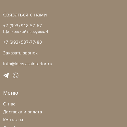
Связаться с нами
+7 (993) 918-57-67
Щипковский переулок, 4
+7 (993) 587-77-80
Заказать звонок
Nicolettihome
от
228 390
₽
-40% до 08.31
Диван Soul
info@ideecasainterior.ru
На заказ
45-90 дн
+2 в наличии
Меню
+280
+100
О нас
Доставка и оплата
Контакты