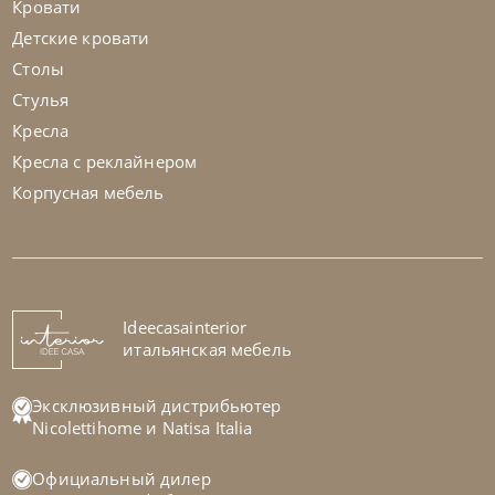
Кровати
Детские кровати
Столы
Стулья
Кресла
Кресла с реклайнером
Корпусная мебель
Nicolettihome
от
255 829
₽
-40% до 08.31
Диван Megan
На заказ
Ideecasainterior
45-90 дн
+1 в наличии
итальянская мебель
+280
+100
Эксклюзивный дистрибьютер
Nicolettihome
и
Natisa Italia
Официальный дилер