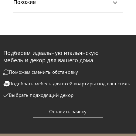
Похожие
Подберем идеальную итальянскую
Nicolettihome
от
219 890
₽
-40% до 08.31
мебель и декор для вашего дома
Диван Monnalisa
Поможем сменить обстановку
Подобрать мебель для всей квартиры
под ваш стиль
На заказ
45-90 дн
+2 в наличии
Выбрать подходящий декор
+280
+100
Оставить заявку