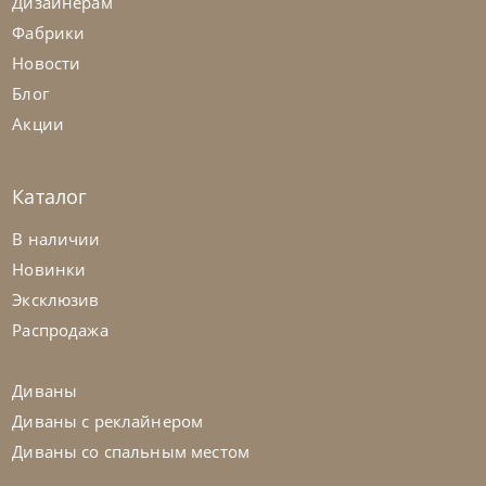
Дизайнерам
Фабрики
Новости
Блог
Акции
Каталог
Nicolettihome
от
263 362
₽
-40% до 08.31
В наличии
Диван Louise
Новинки
Эксклюзив
На заказ
45-90 дн
+2 в наличии
Распродажа
+280
+100
Диваны
Диваны с реклайнером
Диваны со спальным местом