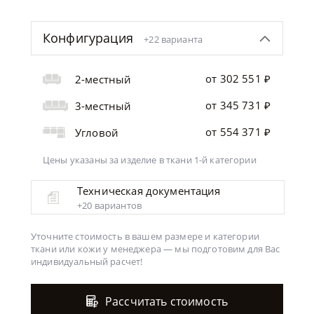
Конфигурация
+22 варианта
от 302 551 ₽
2-местный
от 345 731 ₽
3-местный
от 554 371 ₽
Угловой
Цены указаны за изделие
в ткани 1-й категории
Техническая документация
+20 вариантов
Уточните стоимость в вашем размере и категории
ткани или кожи у менеджера —
мы подготовим для Вас
индивидуальный расчет!
Рассчитать стоимость