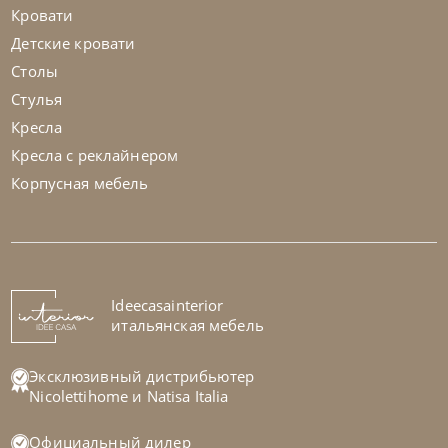
Кровати
Детские кровати
Столы
Стулья
Кресла
Кресла с реклайнером
Корпусная мебель
Nicolettihome
от
255 829
₽
-40% до 08.31
Диван Megan
На заказ
Ideecasainterior
45-90 дн
+1 в наличии
итальянская мебель
+280
+100
Эксклюзивный дистрибьютер
Nicolettihome
и
Natisa Italia
Официальный дилер