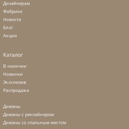
Дизайнерам
Фабрики
Новости
Блог
Акции
Каталог
Nicolettihome
от
263 362
₽
-40% до 08.31
В наличии
Диван Louise
Новинки
Эксклюзив
На заказ
45-90 дн
+2 в наличии
Распродажа
+280
+100
Диваны
Диваны с реклайнером
Диваны со спальным местом