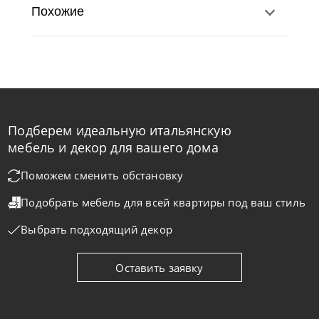
Похожие
Подберем идеальную итальянскую
Nicolettihome
от
219 890
₽
-40% до 08.31
мебель и декор для вашего дома
Диван Monnalisa
Поможем сменить обстановку
Подобрать мебель для всей квартиры
под ваш стиль
На заказ
45-90 дн
+2 в наличии
Выбрать подходящий декор
+280
+100
Оставить заявку