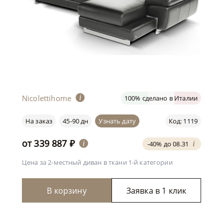
Nicolettihome
i
100% сделано в Италии
На заказ
45-90 дн
Узнать дату
Код: 1119
от
339 887
₽
i
-40% до 08.31
i
Цена за 2-местный диван
в ткани 1-й категории
В корзину
Заявка в 1 клик