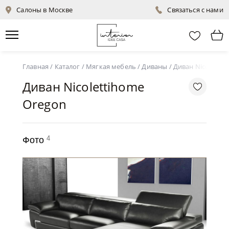
Салоны в Москве
Связаться с нами
Главная
/
Каталог
/
Мягкая мебель
/
Диваны
/
Диван Nicoletti
Диван Nicolettihome
Oregon
4
Фото