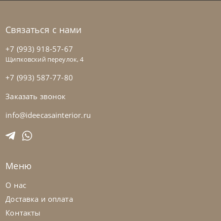
Связаться с нами
+7 (993) 918-57-67
Щипковский переулок, 4
+7 (993) 587-77-80
Заказать звонок
Nicolettihome
от
228 390
₽
-40% до 08.31
Диван Soul
info@ideecasainterior.ru
На заказ
45-90 дн
+2 в наличии
Меню
+280
+100
О нас
Доставка и оплата
Контакты