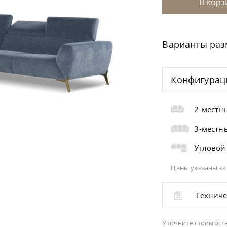
В корз
Варианты ра
Конфигура
2-местн
3-местн
Угловой
Цены указаны за
Технич
Уточните стоимость