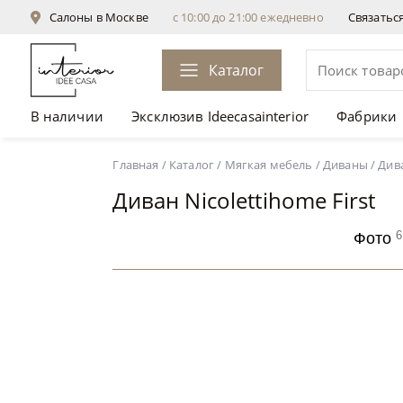
Салоны в Москве
с 10:00 до 21:00 ежедневно
Связатьс
Каталог
В наличии
Эксклюзив Ideecasainterior
Фабрики
Диван Nicolettihome First
от 241 500 ₽
Главная
/
Каталог
/
Мягкая мебель
/
Диваны
/
Дива
Диван Nicolettihome First
6
Фото