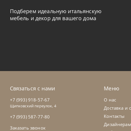
Подберем идеальную итальянскую
мебель и декор для вашего дома
Nicolettihome
от
263 362
₽
Ni
-40% до 08.31
Диван Louise
Ди
На заказ
45-90 дн
+2 в наличии
Н
Связаться с нами
Меню
+280
+100
+7 (993) 918-57-67
О нас
Щипковский переулок, 4
Доставка и 
Контакты
+7 (993) 587-77-80
Дизайнерам
Заказать звонок