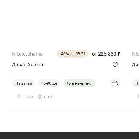
Nicolettihome
от
225 830
₽
Ni
-40% до 08.31
Диван Serena
Ди
На заказ
45-90 дн
+5 в наличии
Н
+280
+100