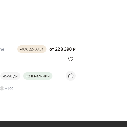
ome
от
228 390
₽
-40% до 08.31
45-90 дн
+2 в наличии
+100