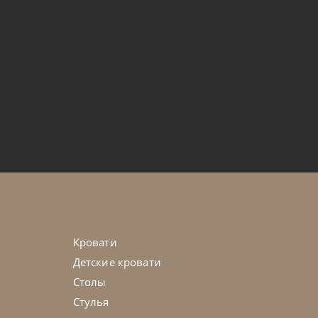
ome
от
206 444
₽
-40% до 08.31
bella
45-90 дн
+1 в наличии
+100
Кровати
Детские кровати
Столы
Стулья