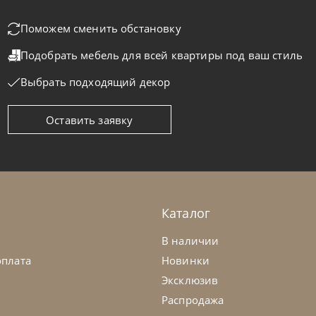
Поможем сменить обстановку
Подобрать мебель для всей квартиры
под ваш стиль
Выбрать подходящий декор
Оставить заявку
colettihome
от
255 829
₽
Nicolettih
-40% до 08.31
ван Megan
Диван Fala
а заказ
45-90 дн
+1 в наличии
На заказ
Каталог
+280
+100
+280
В наличии
оплата
Новинки
Эксклюзив
Распродажа