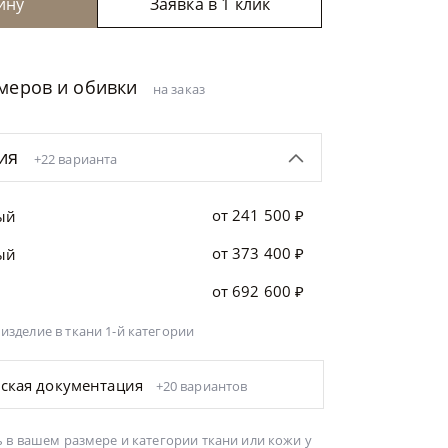
ину
Заявка в 1 клик
змеров и обивки
на заказ
ция
+22 варианта
от 241 500 ₽
ый
от 373 400 ₽
ый
от 692 600 ₽
 изделие
в ткани 1-й категории
еская документация
+20 вариантов
 в вашем размере и категории ткани или кожи у