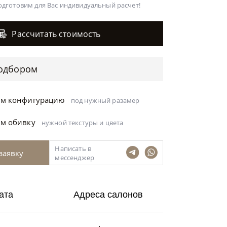
одготовим для Вас
индивидуальный расчет!
Рассчитать стоимость
одбором
ём конфигурацию
под нужный разамер
ём обивку
нужной текстуры и цвета
Написать в
заявку
мессенджер
ата
Адреса салонов