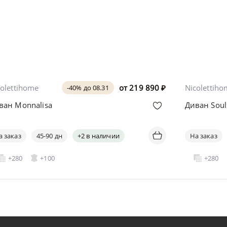
colettihome
от
219 890
₽
Nicolettih
-40% до 08.31
ван Monnalisa
Диван Soul
а заказ
45-90 дн
+2 в наличии
На заказ
+280
+100
+280