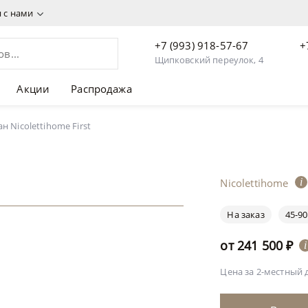
я с нами
+7 (993) 918-57-67
+
Щипковский переулок, 4
Акции
Распродажа
н Nicolettihome First
Nicolettihome
i
На заказ
45-90
от
241 500
₽
i
Цена за 2-местный