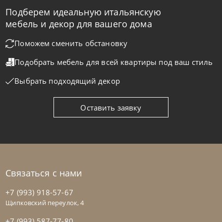
Подберем идеальную итальянскую
Nicolettihome
от
219 890
₽
-40% до 08.31
мебель и декор для вашего дома
Диван Monnalisa
Поможем сменить обстановку
Подобрать мебель для всей квартиры
под ваш стиль
На заказ
45-90 дн
+2 в наличии
Выбрать подходящий декор
+280
+100
Оставить заявку
Связаться с нами
+7 (993) 918-57-67
Щипковский переулок, 4
+7 (993) 587-77-80