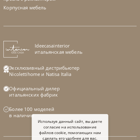
Корпусная мебель
Nicolettihome
от
255 829
₽
-40% до 08.31
Диван Megan
На заказ
Ideecasainterior
45-90 дн
+1 в наличии
итальянская мебель
+280
+100
Эксклюзивный дистрибьютер
Nicolettihome
и
Natisa Italia
Официальный дилер
итальянских фабрик
Более 100 моделей
в наличии
Используя данный сайт, вы даете
согласие на использование
файлов cookie, помогающих нам
сделать его удобнее для вас.