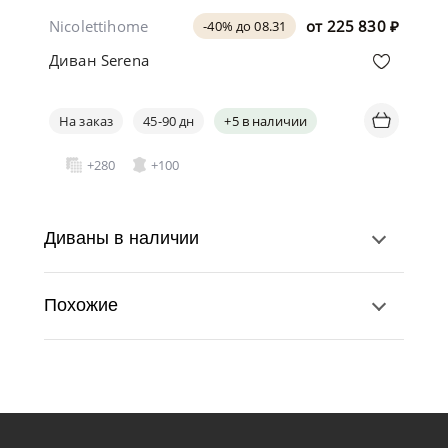
Nicolettihome
от
225 830
₽
-40% до 08.31
Диван Serena
На заказ
45-90 дн
+5 в наличии
+280
+100
Диваны в наличии
Похожие