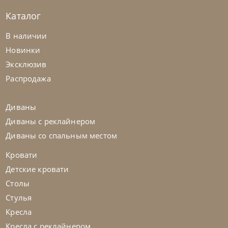
Каталог
Nicolettihome
от
263 362
₽
-40% до 08.31
В наличии
Диван Louise
Новинки
Эксклюзив
На заказ
45-90 дн
+2 в наличии
Распродажа
+280
+100
Диваны
Диваны с реклайнером
Диваны со спальным местом
Кровати
Детские кровати
Столы
Стулья
Кресла
Кресла с реклайнером