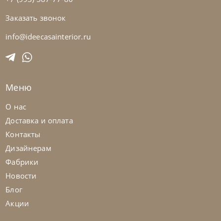
Заказать звонок
Nicolettihome
от
228 390
₽
-40% до 08.31
Диван Soul
info@ideecasainterior.ru
На заказ
45-90 дн
+2 в наличии
Меню
+280
+100
О нас
Доставка и оплата
Контакты
Дизайнерам
Фабрики
Новости
Блог
Акции