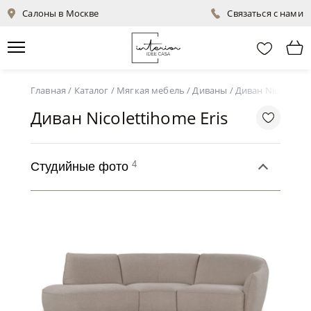
Салоны в Москве
Связаться с нами
Главная
/
Каталог
/
Мягкая мебель
/
Диваны
/
Диван Nicolettih
Диван Nicolettihome Eris
4
Студийные фото