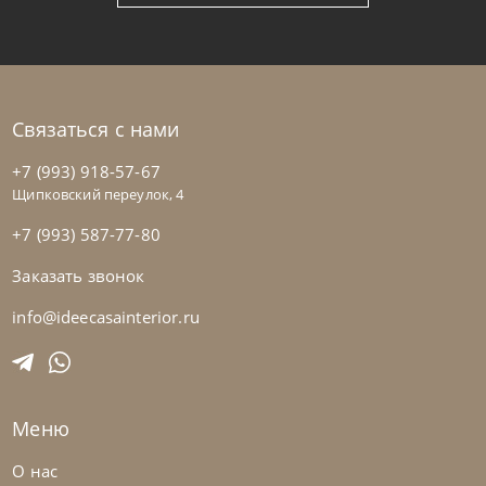
Связаться с нами
+7 (993) 918-57-67
Щипковский переулок, 4
+7 (993) 587-77-80
Заказать звонок
Nicolettihome
от
228 390
₽
-40% до 08.31
Диван Soul
info@ideecasainterior.ru
На заказ
45-90 дн
+2 в наличии
Меню
+280
+100
О нас