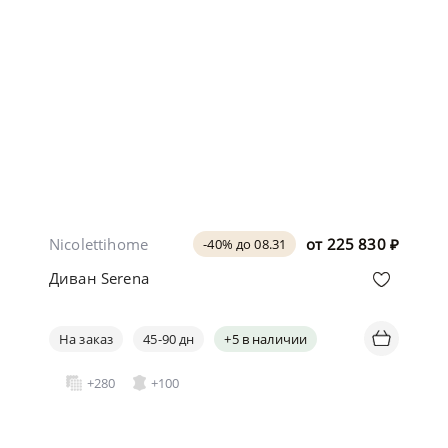
Nicolettihome
от
225 830
₽
-40% до 08.31
Диван Serena
На заказ
45-90 дн
+5 в наличии
+280
+100