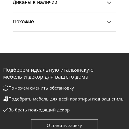
Диваны в наличии
Похожие
Подберем идеальную итальянскую
Nicolettihome
от
219 890
₽
-40% до 08.31
мебель и декор для вашего дома
Диван Monnalisa
Поможем сменить обстановку
Подобрать мебель для всей квартиры
под ваш стиль
На заказ
45-90 дн
+2 в наличии
Выбрать подходящий декор
+280
+100
Оставить заявку