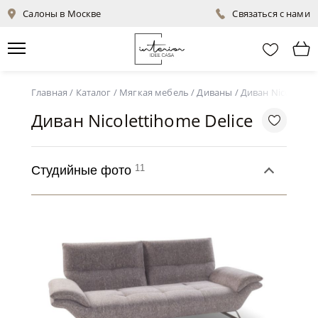
Салоны в Москве
Связаться с нами
Главная
/
Каталог
/
Мягкая мебель
/
Диваны
/
Диван Nicolettih
Диван Nicolettihome Delice
11
Студийные фото