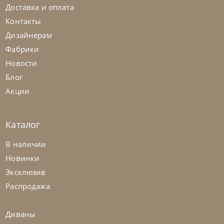
Доставка и оплата
Контакты
Дизайнерам
Фабрики
Новости
Блог
Акции
Каталог
Nicolettihome
от
263 362
₽
-40% до 08.31
В наличии
Диван Louise
Новинки
Эксклюзив
На заказ
45-90 дн
+2 в наличии
Распродажа
+280
+100
Диваны