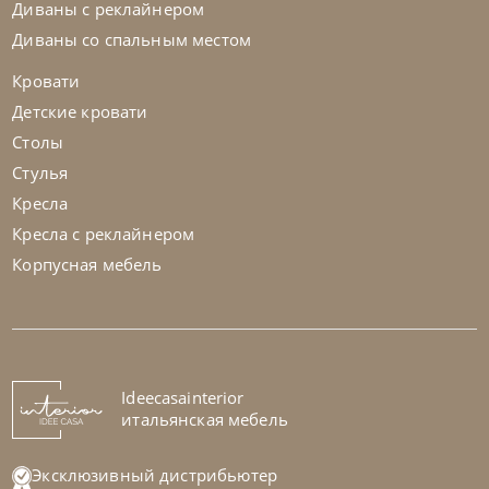
Диваны с реклайнером
Диваны со спальным местом
Кровати
Детские кровати
Столы
Стулья
Кресла
Кресла с реклайнером
Корпусная мебель
Nicolettihome
от
255 829
₽
-40% до 08.31
Диван Megan
На заказ
Ideecasainterior
45-90 дн
+1 в наличии
итальянская мебель
+280
+100
Эксклюзивный дистрибьютер