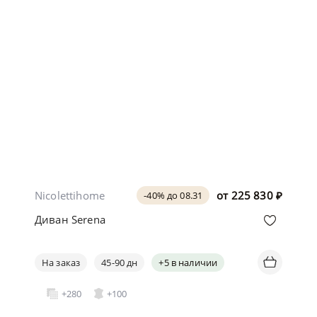
Nicolettihome
от
225 830
₽
-40% до 08.31
Диван Serena
На заказ
45-90 дн
+5 в наличии
+280
+100