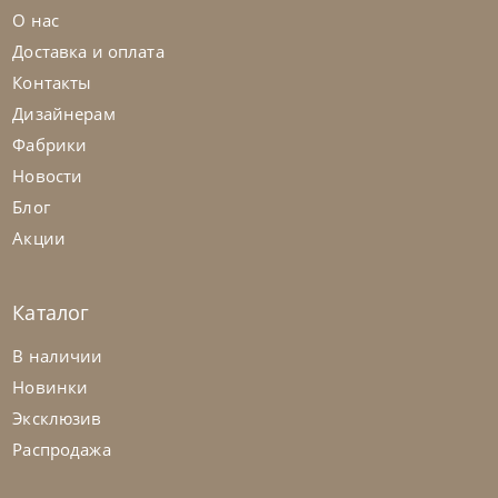
О нас
Доставка и оплата
Контакты
Дизайнерам
Фабрики
Новости
Блог
Акции
Каталог
Nicolettihome
от
263 362
₽
-40% до 08.31
В наличии
Диван Louise
Новинки
Эксклюзив
На заказ
45-90 дн
+2 в наличии
Распродажа
+280
+100