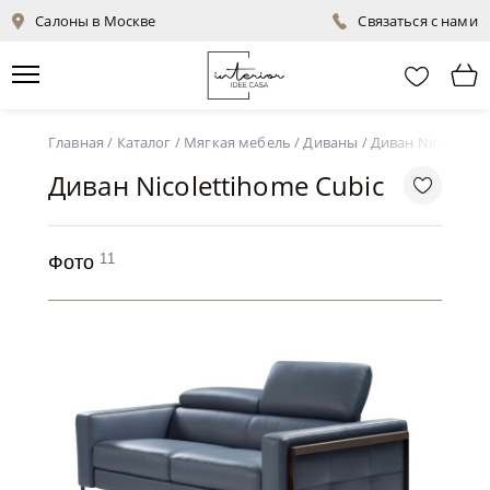
Салоны в Москве
Связаться с нами
Главная
/
Каталог
/
Мягкая мебель
/
Диваны
/
Диван Nicolettih
Диван Nicolettihome Cubic
11
Фото