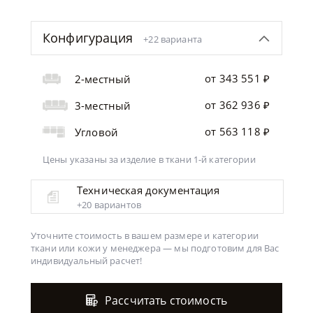
Конфигурация
+22 варианта
от 343 551 ₽
2-местный
от 362 936 ₽
3-местный
от 563 118 ₽
Угловой
Цены указаны за изделие
в ткани 1-й категории
Техническая документация
+20 вариантов
Уточните стоимость в вашем размере и категории
ткани или кожи у менеджера —
мы подготовим для Вас
индивидуальный расчет!
Рассчитать стоимость