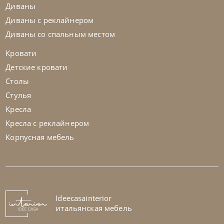
Диваны
Диваны с реклайнером
Диваны со спальным местом
Кровати
Детские кровати
Столы
Стулья
Кресла
Кресла с реклайнером
Корпусная мебель
Nicolettihome
от
255 829
₽
-40% до 08.31
Диван Megan
На заказ
Ideecasainterior
45-90 дн
+1 в наличии
итальянская мебель
+280
+100