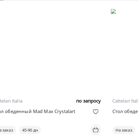
telan Italia
по запросу
Cattelan Ital
ол обеденный Mad Max Crystalart
Стол обед
а заказ
45-90 дн
На заказ