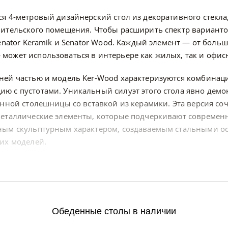
ся 4-метровый дизайнерский стол из декоративного стекл
вительского помещения. Чтобы расширить спектр вариант
Senator Keramik и Senator Wood. Каждый элемент — от боль
может использоваться в интерьере как жилых, так и офи
ней частью и модель Ker-Wood характеризуются комбинаци
ю с пустотами. Уникальный силуэт этого стола явно дем
янной столешницы со вставкой из керамики. Эта версия со
металлические элементы, которые подчеркивают современ
нным скульптурным характером, создаваемым стальными 
тих моделей.
Обеденные столы в наличии