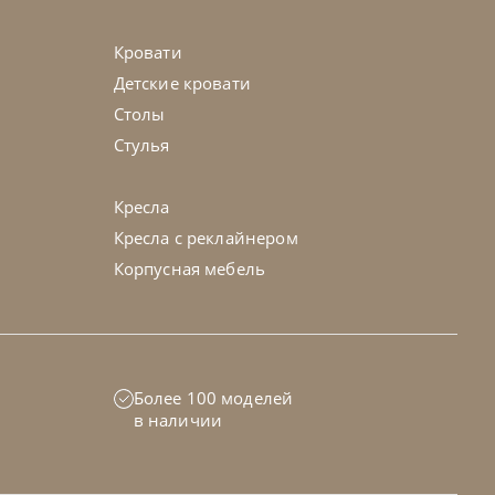
Кровати
Детские кровати
Столы
Стулья
Кресла
Кресла с реклайнером
Корпусная мебель
ia
по запросу
Более 100 моделей
нный Papel Keramik Premium
в наличии
45-90 дн