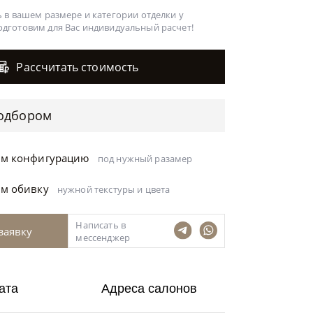
 в вашем размере и категории отделки у
одготовим для Вас
индивидуальный расчет!
Рассчитать стоимость
одбором
ём конфигурацию
под нужный разамер
ём обивку
нужной текстуры и цвета
Написать в
заявку
мессенджер
ата
Адреса салонов