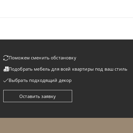
Поможем сменить обстановку
Подобрать мебель для всей квартиры
под ваш стиль
Выбрать подходящий декор
Оставить заявку
telan Italia
по запросу
Cattelan Ital
ол обеденный Napoleon Wood
Стол обеде
а заказ
45-90 дн
На заказ