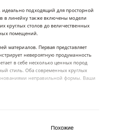
а, идеально подходящий для просторной
ов в линейку также включены модели
ших круглых столов до величественных
сных помещений.
ей материалов. Первая представляет
онстрирует невероятную продуманность
четает в себе несколько ценных пород
ный стиль. Оба современных круглых
основаниями неправильной формы. Ваши
Похожие