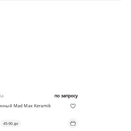
ia
по запросу
енный Mad Max Keramik
45-90 дн