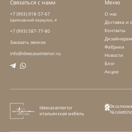
Связаться с нами
Меню
+7 (993) 918-57-67
О нас
Щипковский переулок, 4
Доставка и 
Контакты
+7 (993) 587-77-80
Дизайнерам
Заказать звонок
Фабрики
info@ideecasainterior.ru
Новости
Блог
Акции
Cattelan Italia
по запросу
Cat
Эксклюзи
Ideecasainterior
Стол обеденный Papel Glass
Ст
Nicoletti
итальянская мебель
На заказ
45-90 дн
Н