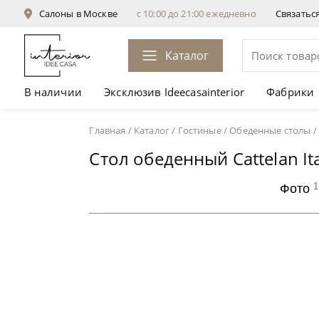
Салоны в Москве
с 10:00 до 21:00 ежедневно
Связатьс
Каталог
В наличии
Эксклюзив Ideecasainterior
Фабрики
Стол обеденный Cattelan Italia Senator Round
Главная
/
Каталог
/
Гостиные
/
Обеденные столы
/
Стол обеденный Cattelan It
1
Фото