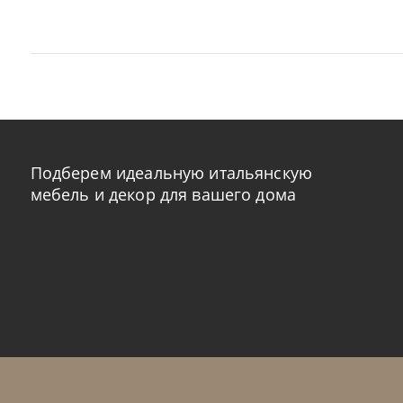
Подберем идеальную итальянскую
мебель и декор для вашего дома
Cattelan Italia
по запросу
Cat
Стол обеденный Napoleon Keramik
Ст
Premium
На заказ
45-90 дн
Н