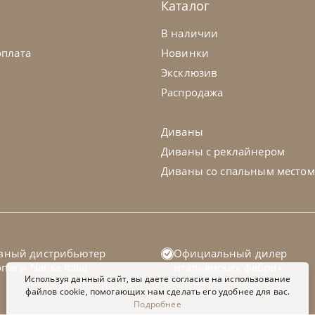
Каталог
В наличии
оплата
Новинки
Эксклюзив
Распродажа
Диваны
Диваны с реклайнером
Диваны со спальным местом
telan Italia
по запросу
Cattelan Ital
вный дистрибьютер
Официальный дилер
ол обеденный Papel Keramik
Стол обеде
home
и
Natisa Italia
итальянских фабрик
Используя данный сайт, вы даете согласие на использование
файлов cookie, помогающих нам сделать его удобнее для вас.
Подробнее
а заказ
45-90 дн
На заказ