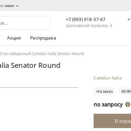
я с нами
+7 (993) 918-57-67
+
Щипковский переулок, 4
Акции
Распродажа
Стол обеденный Cattelan Italia Senator Round
alia Senator Round
Cattelan Italia
На заказ
45-90
по запросу
i
В корз