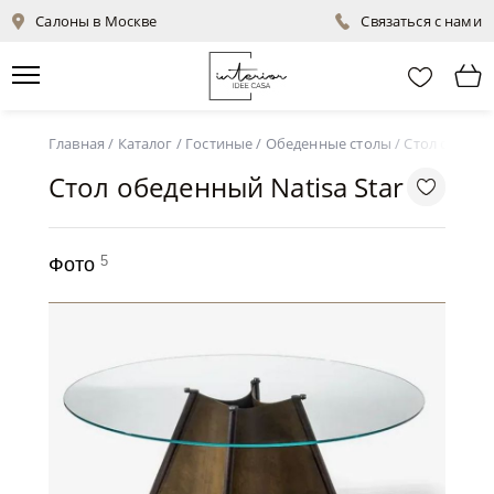
Салоны в Москве
Связаться с нами
Главная
/
Каталог
/
Гостиные
/
Обеденные столы
/
Стол обеденн
Стол обеденный Natisa Star
5
Фото