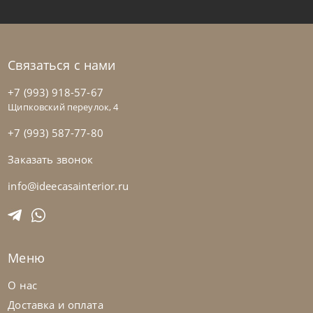
Связаться с нами
+7 (993) 918-57-67
Щипковский переулок, 4
+7 (993) 587-77-80
Заказать звонок
Natisa
по запросу
-40% до 08.31
Стол обеденный Bridge
info@ideecasainterior.ru
На заказ
45-90 дн
Меню
О нас
Доставка и оплата