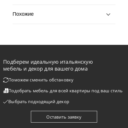
Похожие
Подберем идеальную итальянскую
Natisa
по запросу
-40% до 08.31
мебель и декор для вашего дома
Стол обеденный Arturo A
Поможем сменить обстановку
Подобрать мебель для всей квартиры
под ваш стиль
На заказ
45-90 дн
Выбрать подходящий декор
Оставить заявку