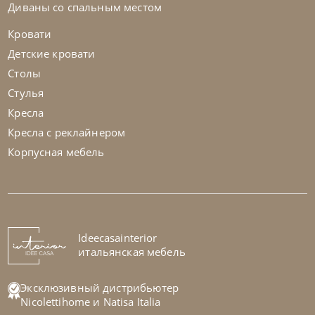
Диваны со спальным местом
Кровати
Детские кровати
Столы
Стулья
Кресла
Кресла с реклайнером
Корпусная мебель
Natisa
по запросу
-40% до 08.31
Стол обеденный Root
На заказ
Ideecasainterior
45-90 дн
итальянская мебель
Эксклюзивный дистрибьютер
Nicolettihome
и
Natisa Italia