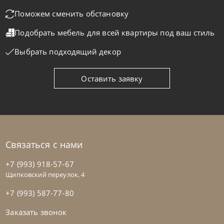
Стол обеденный Mad Max Crystalart
Поможем сменить обстановку
Подобрать мебель для всей квартиры
под ваш стиль
На заказ
45-90 дн
Выбрать подходящий декор
Оставить заявку
Связаться с нами
+7 (993) 918-57-67
Щипковский переулок, 4
+7 (993) 587-77-80
Заказать звонок
Cattelan Italia
по запросу