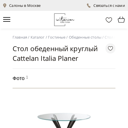
Салоны в Москве
Связаться с нами
Главная
/
Каталог
/
Гостиные
/
Обеденные столы
/
Стол обеденн
Стол обеденный круглый
Cattelan Italia Planer
1
Фото