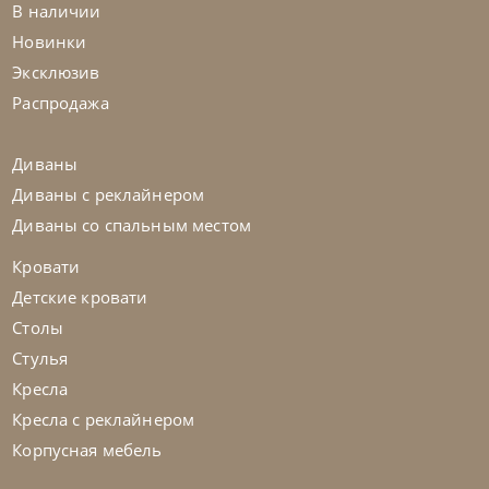
В наличии
Стол обеденный Napoleon Keramik
Новинки
Premium
Эксклюзив
На заказ
45-90 дн
Распродажа
Диваны
Диваны с реклайнером
Диваны со спальным местом
Кровати
Детские кровати
Столы
Стулья
Кресла
Кресла с реклайнером
Корпусная мебель
Cattelan Italia
по запросу