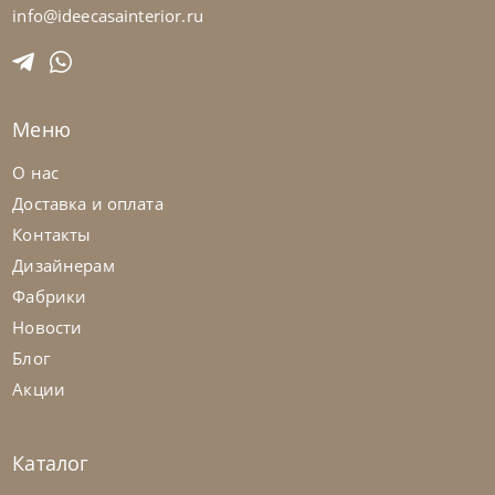
Стол обеденный Mad Max Keramik
info@ideecasainterior.ru
На заказ
45-90 дн
Меню
О нас
Доставка и оплата
Контакты
Дизайнерам
Фабрики
Новости
Блог
Акции
Каталог
Cattelan Italia
по запросу