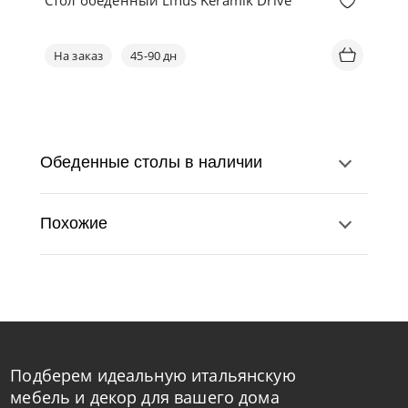
Стол обеденный Linus Keramik Drive
На заказ
45-90 дн
Обеденные столы в наличии
Похожие
Подберем идеальную итальянскую
Cattelan Italia
по запросу
мебель и декор для вашего дома