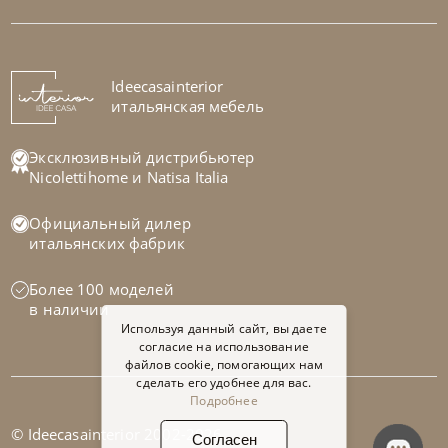
Стол обеденный Napoleon Wood
На заказ
Ideecasainterior
45-90 дн
итальянская мебель
Эксклюзивный дистрибьютер
Nicolettihome
и
Natisa Italia
Официальный дилер
итальянских фабрик
Более 100 моделей
в наличии
Используя данный сайт, вы даете
согласие на использование
файлов cookie, помогающих нам
сделать его удобнее для вас.
Подробнее
© Ideecasainterior 2002-2026
Согласен
Cattelan Italia
по запросу