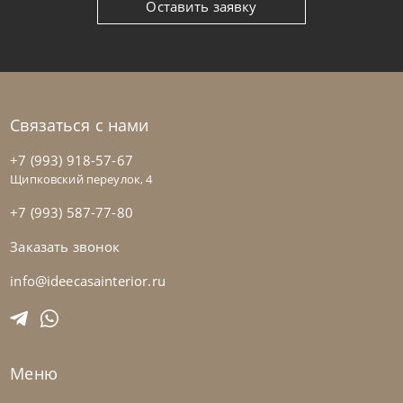
Оставить заявку
Связаться с нами
+7 (993) 918-57-67
Щипковский переулок, 4
+7 (993) 587-77-80
Заказать звонок
Cattelan Italia
по запросу
Стол обеденный Mad Max Keramik
info@ideecasainterior.ru
На заказ
45-90 дн
Меню