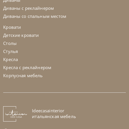
Диваны
Диваны с реклайнером
Диваны со спальным местом
Кровати
Детские кровати
Столы
Стулья
Кресла
Кресла с реклайнером
Корпусная мебель
Cattelan Italia
по запросу
Стол обеденный Napoleon Wood
На заказ
Ideecasainterior
45-90 дн
итальянская мебель