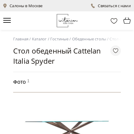
Салоны в Москве
Связаться с нами
Главная
/
Каталог
/
Гостиные
/
Обеденные столы
/
Стол обеденн
Стол обеденный Cattelan
Italia Spyder
1
Фото