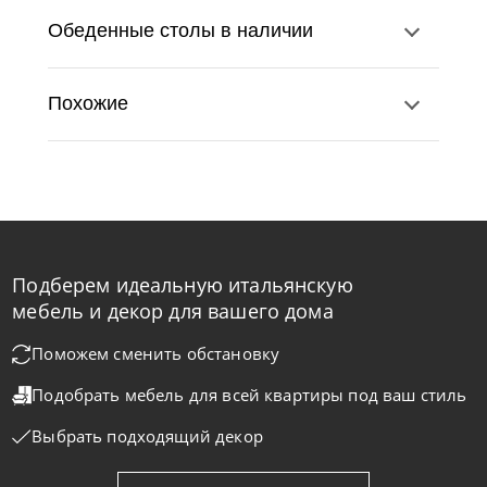
Обеденные столы в наличии
Похожие
Подберем идеальную итальянскую
Cattelan Italia
по запросу
мебель и декор для вашего дома
Стол обеденный Mad Max Crystalart
Поможем сменить обстановку
Подобрать мебель для всей квартиры
под ваш стиль
На заказ
45-90 дн
Выбрать подходящий декор