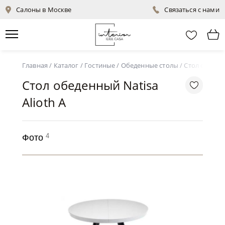
Салоны в Москве
Связаться с нами
Главная
/
Каталог
/
Гостиные
/
Обеденные столы
/
Стол обеденн
Стол обеденный Natisa
Alioth A
4
Фото