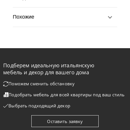
Похожие
Подберем идеальную итальянскую
Natisa
по запросу
-40% до 08.31
мебель и декор для вашего дома
Стол обеденный Arturo A
Поможем сменить обстановку
Подобрать мебель для всей квартиры
под ваш стиль
На заказ
45-90 дн
Выбрать подходящий декор
Оставить заявку