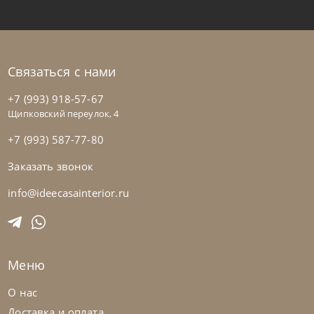
Связаться с нами
+7 (993) 918-57-67
Щипковский переулок, 4
+7 (993) 587-77-80
Заказать звонок
Natisa
по запросу
-40% до 08.31
Стол обеденный Bridge
info@ideecasainterior.ru
На заказ
45-90 дн
Меню
О нас
Доставка и оплата