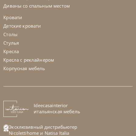
Диваны со спальным местом
Кровати
Детские кровати
Столы
Стулья
Кресла
Кресла с реклайнером
Корпусная мебель
Natisa
по запросу
-40% до 08.31
Стол обеденный Root
На заказ
Ideecasainterior
45-90 дн
итальянская мебель
Эксклюзивный дистрибьютер
Nicolettihome
и
Natisa Italia