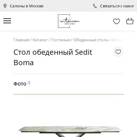
Салоны в Москве
Связаться с нами
Главная
/
Каталог
/
Гостиные
/
Обеденные столы
/
Стол обеден
Стол обеденный Sedit
Boma
3
Фото