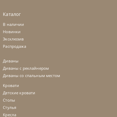
Каталог
Sedit
по запросу
В наличии
Стол обеденный Aliante
Новинки
Эксклюзив
На заказ
45-90 дн
Распродажа
Диваны
Диваны с реклайнером
Диваны со спальным местом
Кровати
Детские кровати
Столы
Стулья
Кресла