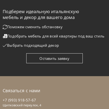
Подберем идеальную итальянскую
Sedit
от
138 066
₽
мебель и декор для вашего дома
Стол-консоль Giravolta
Поможем сменить обстановку
Подобрать мебель для всей квартиры
под ваш стиль
На заказ
45-90 дн
Выбрать подходящий декор
Оставить заявку
Связаться с нами
+7 (993) 918-57-67
Щипковский переулок, 4