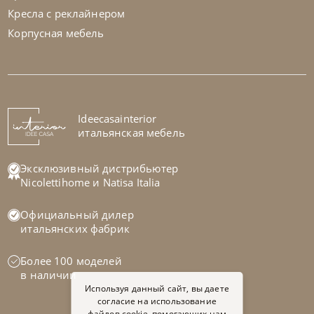
Кресла с реклайнером
Корпусная мебель
Sedit
по запросу
Стол обеденный Arcus
На заказ
Ideecasainterior
45-90 дн
итальянская мебель
Эксклюзивный дистрибьютер
Nicolettihome
и
Natisa Italia
Официальный дилер
итальянских фабрик
Более 100 моделей
в наличии
Используя данный сайт, вы даете
согласие на использование
файлов cookie, помогающих нам