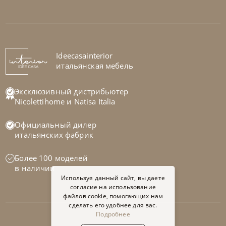
Bontempi
от
67 095
₽
Стол Hip Hop
На заказ
Ideecasainterior
45-90 дн
итальянская мебель
Эксклюзивный дистрибьютер
Nicolettihome
и
Natisa Italia
Официальный дилер
итальянских фабрик
Более 100 моделей
в наличии
Используя данный сайт, вы даете
согласие на использование
файлов cookie, помогающих нам
сделать его удобнее для вас.
Подробнее