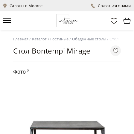
Салоны в Москве
Связаться с нами
Главная
/
Каталог
/
Гостиные
/
Обеденные столы
/
Стол Bontem
Стол Bontempi Mirage
8
Фото