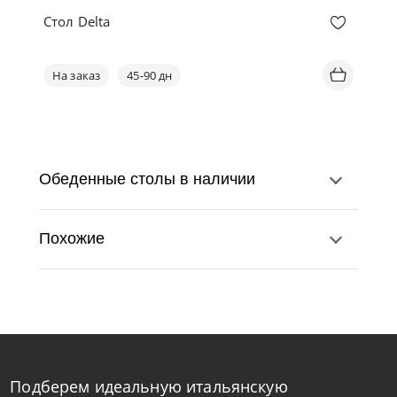
Стол Delta
На заказ
45-90 дн
Обеденные столы в наличии
Похожие
Подберем идеальную итальянскую
Bontempi
от
341 670
₽