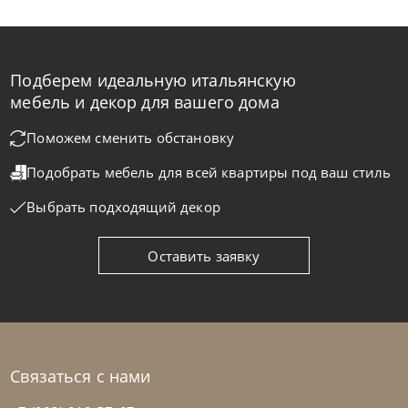
Подберем идеальную итальянскую
Bontempi
от
341 670
₽
мебель и декор для вашего дома
Стол Barone
Поможем сменить обстановку
Подобрать мебель для всей квартиры
под ваш стиль
На заказ
45-90 дн
Выбрать подходящий декор
Оставить заявку
Связаться с нами