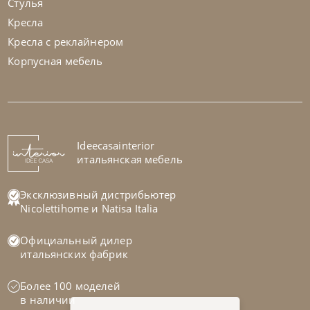
Стулья
Кресла
Кресла с реклайнером
Корпусная мебель
Bontempi
от
257 460
₽
Стол Universe
На заказ
Ideecasainterior
45-90 дн
итальянская мебель
Эксклюзивный дистрибьютер
Nicolettihome
и
Natisa Italia
Официальный дилер
итальянских фабрик
Более 100 моделей
в наличии