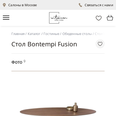
Салоны в Москве
Связаться с нами
Главная
/
Каталог
/
Гостиные
/
Обеденные столы
/
Стол Bontem
Стол Bontempi Fusion
9
Фото