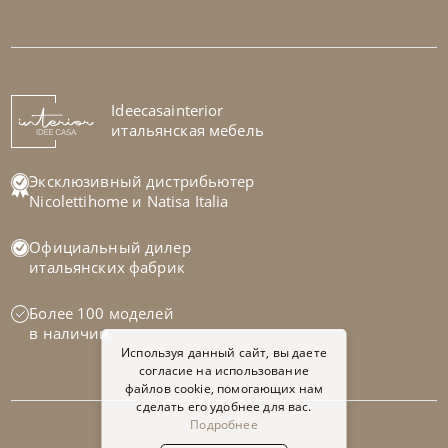
Bontempi
от
257 460
₽
Стол Universe
На заказ
Ideecasainterior
45-90 дн
итальянская мебель
Эксклюзивный дистрибьютер
Nicolettihome
и
Natisa Italia
Официальный дилер
итальянских фабрик
Более 100 моделей
в наличии
Используя данный сайт, вы даете
согласие на использование
файлов cookie, помогающих нам
сделать его удобнее для вас.
Подробнее