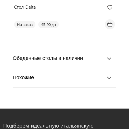
Стол Delta
На заказ
45-90 дн
Обеденные столы в наличии
Похожие
Подберем идеальную итальянскую
Bontempi
от
341 670
₽