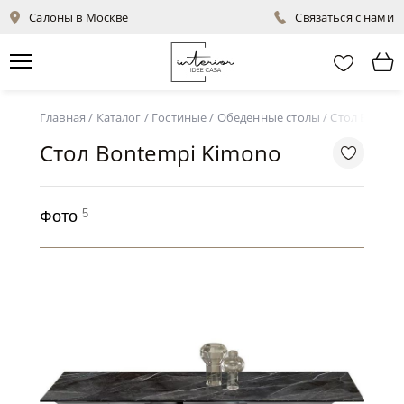
Салоны в Москве
Связаться с нами
Главная
/
Каталог
/
Гостиные
/
Обеденные столы
/
Стол Bontem
Стол Bontempi Kimono
5
Фото