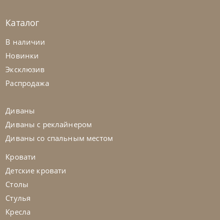
Каталог
Cattelan Italia
по запросу
В наличии
Стол обеденный Napoleon Keramik
Новинки
Premium
Эксклюзив
На заказ
45-90 дн
Распродажа
Диваны
Диваны с реклайнером
Диваны со спальным местом
Кровати
Детские кровати
Столы
Стулья
Кресла