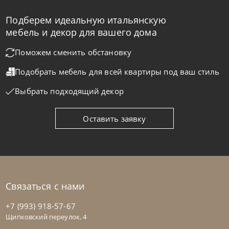
Подберем идеальную итальянскую
Cattelan Italia
по запросу
мебель и декор для вашего дома
Стол обеденный Mad Max Crystalart
Поможем сменить обстановку
Подобрать мебель для всей квартиры
под ваш стиль
На заказ
45-90 дн
Выбрать подходящий декор
Оставить заявку
Связаться с нами
+7 (993) 918-57-67
Щипковский переулок, 4