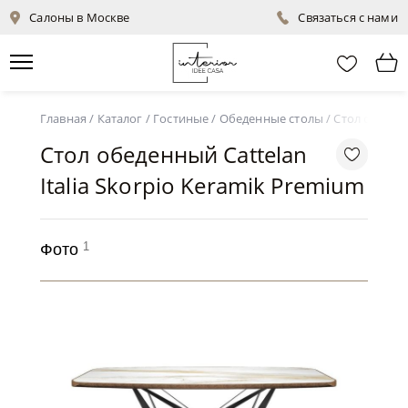
Салоны в Москве
Связаться с нами
Главная
/
Каталог
/
Гостиные
/
Обеденные столы
/
Стол обеденн
Стол обеденный Cattelan
Italia Skorpio Keramik Premium
1
Фото