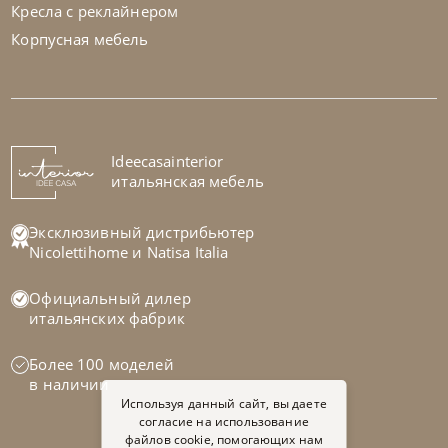
Кресла с реклайнером
Корпусная мебель
Cattelan Italia
по запросу
Стол обеденный Napoleon Wood
На заказ
Ideecasainterior
45-90 дн
итальянская мебель
Эксклюзивный дистрибьютер
Nicolettihome
и
Natisa Italia
Официальный дилер
итальянских фабрик
Более 100 моделей
в наличии
Используя данный сайт, вы даете
согласие на использование
файлов cookie, помогающих нам